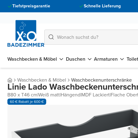
Tiefstpreisgarantie
Schnelle Lieferung
Waschbecken & Möbel
Duschen
Armaturen
Toile
Waschbecken & Möbel
Waschbeckenunterschränke
Linie Lado Waschbeckenuntersch
B80 x T46 cm
|
Weiß matt
|
Hängend
|
MDF Lackiert
|
Flache Ober
60 € Rabatt je 600 €