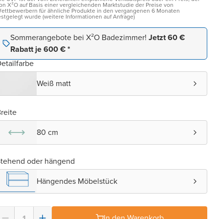
on X²O auf Basis einer vergleichenden Marktstudie der Preise von
ettbewerbern für ähnliche Produkte in den vergangenen 6 Monaten
estgelegt wurde (weitere Informationen auf Anfrage)
Sommerangebote bei X²O Badezimmer!
Jetzt 60 €
Rabatt je 600 € *
etailfarbe
Weiß matt
reite
80 cm
Stehend oder hängend
Hängendes Möbelstück
In den Warenkorb