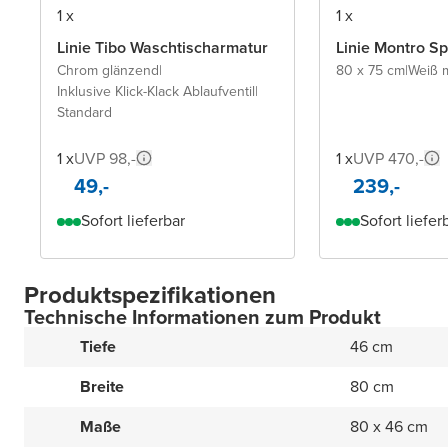
1 x
1 x
Linie Tibo Waschtischarmatur
Linie Montro S
Chrom glänzend
|
80 x 75 cm
|
Weiß m
Inklusive Klick-Klack Ablaufventil
|
Standard
1 x
UVP 98,-
1 x
UVP 470,-
49,-
239,-
Sofort lieferbar
Sofort liefer
Produktspezifikationen
Technische Informationen zum Produkt
Tiefe
46 cm
Breite
80 cm
Maße
80 x 46 cm