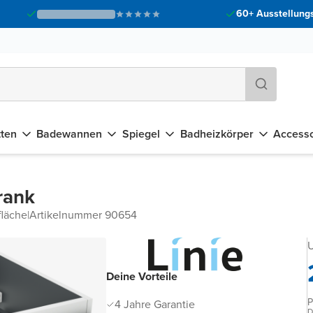
60+ Ausstellungs
tten
Badewannen
Spiegel
Badheizkörper
Accesso
rank
fläche
|
Artikelnummer 90654
U
Deine Vorteile
P
4 Jahre Garantie
D