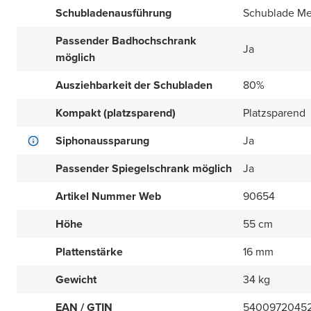
Schubladenausführung
Schublade Me
Passender Badhochschrank
Ja
möglich
Ausziehbarkeit der Schubladen
80%
Kompakt (platzsparend)
Platzsparend
Siphonaussparung
Ja
Passender Spiegelschrank möglich
Ja
Artikel Nummer Web
90654
Höhe
55 cm
Plattenstärke
16 mm
Gewicht
34 kg
EAN / GTIN
5400972045