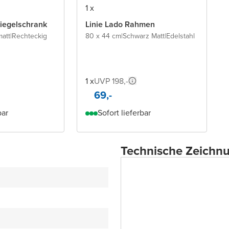
1 x
piegelschrank
Linie Lado Rahmen
att
|
Rechteckig
80 x 44 cm
|
Schwarz Matt
|
Edelstahl
1 x
UVP 198,-
69,-
bar
Sofort lieferbar
Technische Zeichn