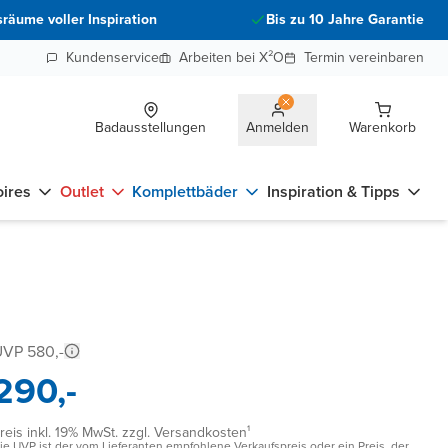
räume voller Inspiration
Bis zu 10 Jahre Garantie
Kundenservice
Arbeiten bei X²O
Termin vereinbaren
Badausstellungen
Anmelden
Warenkorb
ires
Outlet
Komplettbäder
Inspiration & Tipps
VP 580,-
290,-
reis inkl. 19% MwSt. zzgl. Versandkosten¹
ie UVP ist der vom Lieferanten empfohlene Verkaufspreis oder ein Preis, der