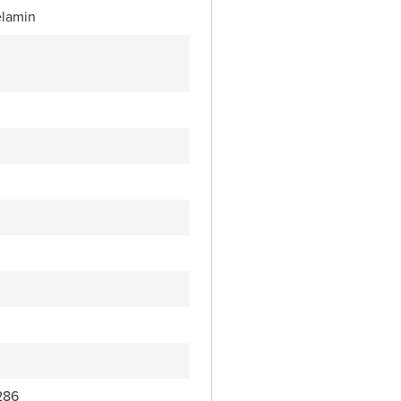
lamin
286