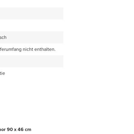
sch
eferumfang nicht enthalten.
tie
mor 90 x 46 cm