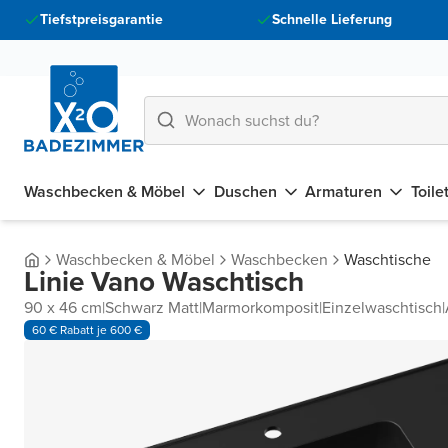
Tiefstpreisgarantie
Schnelle Lieferung
Waschbecken & Möbel
Duschen
Armaturen
Toile
Waschbecken & Möbel
Waschbecken
Waschtische
Linie Vano Waschtisch
90 x 46 cm
|
Schwarz Matt
|
Marmorkomposit
|
Einzelwaschtisch
|
60 € Rabatt je 600 €