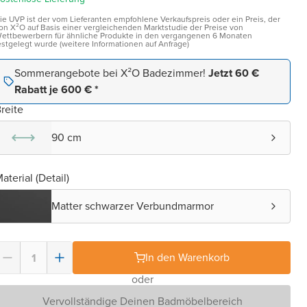
ie UVP ist der vom Lieferanten empfohlene Verkaufspreis oder ein Preis, der
on X²O auf Basis einer vergleichenden Marktstudie der Preise von
ettbewerbern für ähnliche Produkte in den vergangenen 6 Monaten
estgelegt wurde (weitere Informationen auf Anfrage)
Sommerangebote bei X²O Badezimmer!
Jetzt 60 €
Rabatt je 600 € *
reite
90 cm
aterial (Detail)
Matter schwarzer Verbundmarmor
In den Warenkorb
oder
Vervollständige Deinen Badmöbelbereich