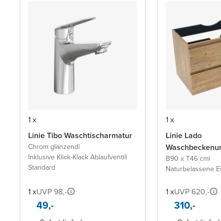
1 x
1 x
Linie Tibo Waschtischarmatur
Linie Lado
Chrom glänzend
|
Waschbeckenun
Inklusive Klick-Klack Ablaufventil
|
B90 x T46 cm
|
Standard
Naturbelassene E
1 x
UVP 98,-
1 x
UVP 620,-
49,-
310,-