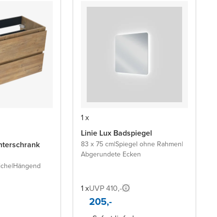
1 x
Linie Lux Badspiegel
terschrank
83 x 75 cm
|
Spiegel ohne Rahmen
|
Abgerundete Ecken
iche
|
Hängend
1 x
UVP 410,-
205,-