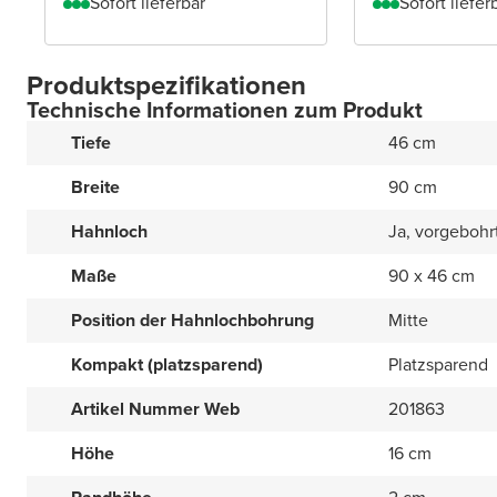
Sofort lieferbar
Sofort liefer
Produktspezifikationen
Technische Informationen zum Produkt
Tiefe
46 cm
Breite
90 cm
Hahnloch
Ja, vorgebohr
Maße
90 x 46 cm
Position der Hahnlochbohrung
Mitte
Kompakt (platzsparend)
Platzsparend
Artikel Nummer Web
201863
Höhe
16 cm