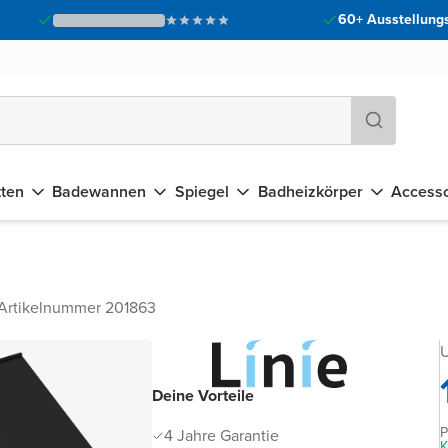
60+ Ausstellungs
tten
Badewannen
Spiegel
Badheizkörper
Accesso
Artikelnummer 201863
U
Deine Vorteile
P
4 Jahre Garantie
K