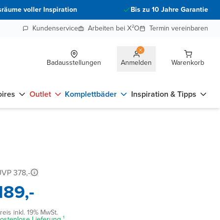
räume voller Inspiration
Bis zu 10 Jahre Garantie
Kundenservice
Arbeiten bei X²O
Termin vereinbaren
Badausstellungen
Anmelden
Warenkorb
ires
Outlet
Komplettbäder
Inspiration & Tipps
VP 378,-
189,-
reis inkl. 19% MwSt.
ostenlose Lieferung ¹