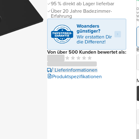
95 % direkt ab Lager lieferbar
D
Über 20 Jahre Badezimmer-
v
Erfahrung
W
f
B
Von über 500 Kunden bewertet als:
¹ Lieferinformationen
Produktspezifikationen
M