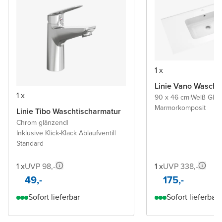
1 x
Linie Vano Wascht
1 x
90 x 46 cm
|
Weiß Glä
Marmorkomposit
Linie Tibo Waschtischarmatur
Chrom glänzend
|
Inklusive Klick-Klack Ablaufventil
|
Standard
1 x
UVP 98,-
1 x
UVP 338,-
49,-
175,-
Sofort lieferbar
Sofort lieferbar