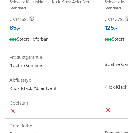
Schwarz Matt
|
Inklusive Klick-Klack Ablaufventil
|
Schwarz Matt
|
I
Standard
Standard
UVP 158,-
UVP 278,-
85,-
125,-
Sofort lieferbar
Sofort lief
Produktgarantie
8 Jahre Garan
4 Jahre Garantie
Abflusstyp
Klick-Klack A
Klick-Klack Ablaufventil
Coolstart
Detailfarbe
Schwarz matt