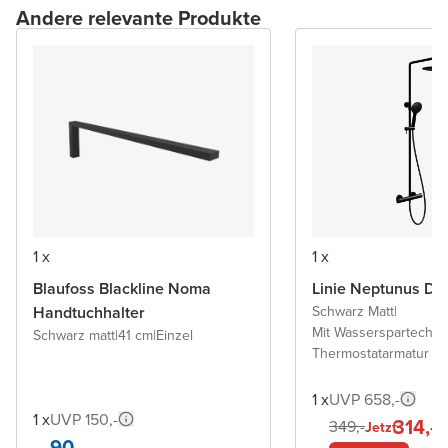
Andere relevante Produkte
1 x
1 x
Blaufoss Blackline Noma
Linie Neptunus Du
Handtuchhalter
Schwarz Matt
|
Mit Wasserspartechno
Schwarz matt
|
41 cm
|
Einzel
Thermostatarmatur
1 x
UVP 658,-
1 x
UVP 150,-
314,-
349,-
Jetzt
90,-