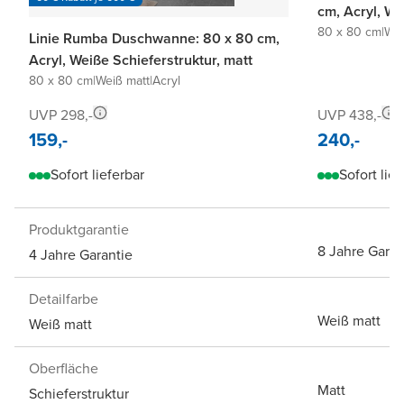
cm, Acryl, We
80 x 80 cm
|
Wei
Linie Rumba Duschwanne: 80 x 80 cm,
Acryl, Weiße Schieferstruktur, matt
80 x 80 cm
|
Weiß matt
|
Acryl
UVP 298,-
UVP 438,-
159,-
240,-
Sofort lieferbar
Sofort lief
Produktgarantie
8 Jahre Garan
4 Jahre Garantie
Detailfarbe
Weiß matt
Weiß matt
Oberfläche
Matt
Schieferstruktur