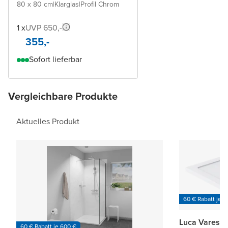
80 x 80 cm
|
Klarglas
|
Profil Chrom
1 x
UVP 650,-
355,-
Sofort lieferbar
Vergleichbare Produkte
Aktuelles Produkt
60 € Rabatt je 6
Luca Varess 
60 € Rabatt je 600 €