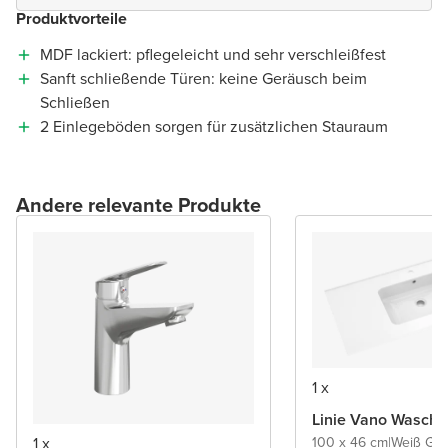
Produktvorteile
MDF lackiert: pflegeleicht und sehr verschleißfest
Sanft schließende Türen: keine Geräusch beim
Schließen
2 Einlegeböden sorgen für zusätzlichen Stauraum
Andere relevante Produkte
1 x
Linie Vano Wascht
1 x
100 x 46 cm
|
Weiß Gl