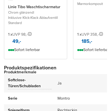
Marmorkomposit
Linie Tibo Waschtischarmatur
Chrom glänzend
|
Inklusive Klick-Klack Ablaufventil
|
Standard
1 x
UVP 98,-
1 x
UVP 358,-
49,-
185,-
Sofort lieferbar
Sofort lieferbar
Produktspezifikationen
Produktmerkmale
Softclose-
Ja
Türen/Schubladen
Serie
Montro
Spiegelform
Rechteckig