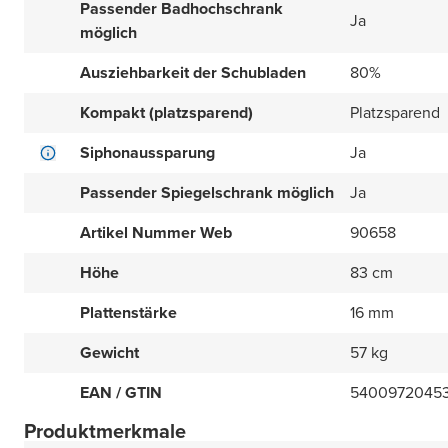
Passender Badhochschrank
Ja
möglich
Ausziehbarkeit der Schubladen
80%
Kompakt (platzsparend)
Platzsparend
Siphonaussparung
Ja
Passender Spiegelschrank möglich
Ja
Artikel Nummer Web
90658
Höhe
83 cm
Plattenstärke
16 mm
Gewicht
57 kg
EAN / GTIN
54009720453
Produktmerkmale