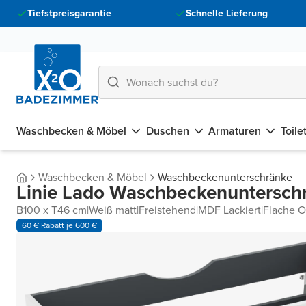
Tiefstpreisgarantie
Schnelle Lieferung
Waschbecken & Möbel
Duschen
Armaturen
Toile
Waschbecken & Möbel
Waschbeckenunterschränke
Linie Lado Waschbeckenuntersch
B100 x T46 cm
|
Weiß matt
|
Freistehend
|
MDF Lackiert
|
Flache O
60 € Rabatt je 600 €