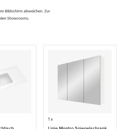
dem Bildschirm abweichen. Zur
vielen Showrooms.
1 x
chtisch
Linie Montro Spiegelschrank