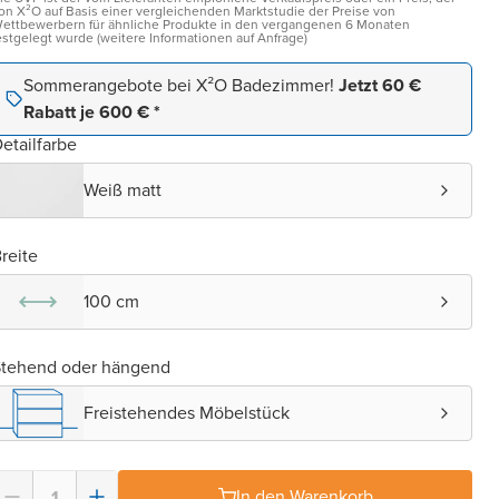
on X²O auf Basis einer vergleichenden Marktstudie der Preise von
ettbewerbern für ähnliche Produkte in den vergangenen 6 Monaten
estgelegt wurde (weitere Informationen auf Anfrage)
Sommerangebote bei X²O Badezimmer!
Jetzt 60 €
Rabatt je 600 € *
etailfarbe
Weiß matt
reite
100 cm
Stehend oder hängend
Freistehendes Möbelstück
In den Warenkorb