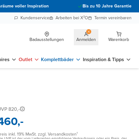
räume voller Inspiration
Bis zu 10 Jahre Garantie
Kundenservice
Arbeiten bei X²O
Termin vereinbaren
Badausstellungen
Anmelden
Warenkorb
ires
Outlet
Komplettbäder
Inspiration & Tipps
VP 820,-
460,-
reis inkl. 19% MwSt. zzgl. Versandkosten¹
ie UVP ist der vom Lieferanten empfohlene Verkaufspreis oder ein Preis, der