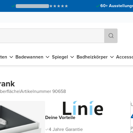
60+ Ausstellungs
tten
Badewannen
Spiegel
Badheizkörper
Accesso
rank
berfläche
|
Artikelnummer 90658
U
Deine Vorteile
P
4 Jahre Garantie
D