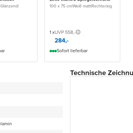
 Glänzend
|
100 x 75 cm
|
Weiß matt
|
Rechteckig
1 x
UVP 558,-
284,-
bar
Sofort lieferbar
Technische Zeichn
lamin