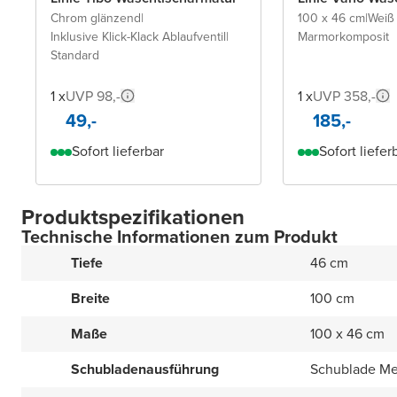
Chrom glänzend
|
100 x 46 cm
|
Weiß
Inklusive Klick-Klack Ablaufventil
|
Marmorkomposit
Standard
1 x
UVP 98,-
1 x
UVP 358,-
49,-
185,-
Sofort lieferbar
Sofort liefer
Produktspezifikationen
Technische Informationen zum Produkt
Tiefe
46 cm
Breite
100 cm
Maße
100 x 46 cm
Schubladenausführung
Schublade Me