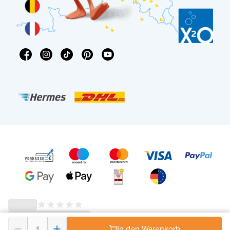
In den Warenkorb
© 2026 - X²O Badezimmer – USt-IdNr: DE343506152 -
AGB Widerrufsrecht
-