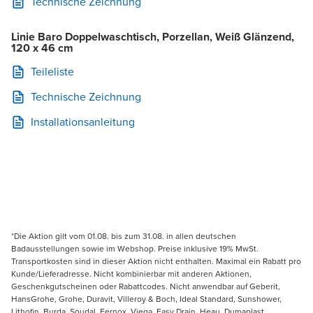
Technische Zeichnung
Linie Baro Doppelwaschtisch, Porzellan, Weiß Glänzend,
120 x 46 cm
Teileliste
Technische Zeichnung
Installationsanleitung
*Die Aktion gilt vom 01.08. bis zum 31.08. in allen deutschen
Badausstellungen sowie im Webshop. Preise inklusive 19% MwSt.
Transportkosten sind in dieser Aktion nicht enthalten. Maximal ein Rabatt pro
Kunde/Lieferadresse. Nicht kombinierbar mit anderen Aktionen,
Geschenkgutscheinen oder Rabattcodes. Nicht anwendbar auf Geberit,
HansGrohe, Grohe, Duravit, Villeroy & Boch, Ideal Standard, Sunshower,
Lithofin, Burda, Soudal, Fernox, Viega, Easy Drain, Heau, Dumaplast,