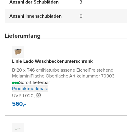
Anzahl der Schubläden
3
Anzahl Innenschubladen
0
Lieferumfang
Linie Lado Waschbeckenunterschrank
B120 x T46 cm
|
Naturbelassene Eiche
|
Freistehend
|
Melamin
|
Flache Oberfläche
|
Artikelnummer 70903
Sofort lieferbar
Produktmerkmale
UVP 1.020,-
560,-