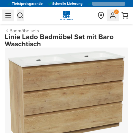
Tiefstpreisgarantie
Schnelle Lieferung
general.navigation.toggle_menu.label
general.navigation.toggle_menu.label
Badmöbelsets
Linie Lado Badmöbel Set mit Baro
Waschtisch