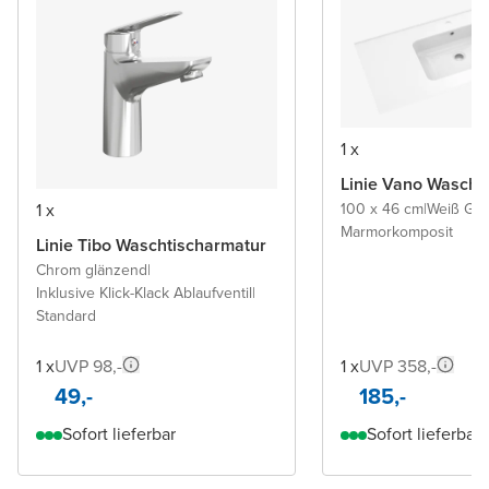
1 x
Linie Vano Wascht
1 x
100 x 46 cm
|
Weiß Gl
Marmorkomposit
Linie Tibo Waschtischarmatur
Chrom glänzend
|
Inklusive Klick-Klack Ablaufventil
|
Standard
1 x
UVP 98,-
1 x
UVP 358,-
49,-
185,-
Sofort lieferbar
Sofort lieferbar