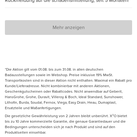
Rückmeldung auf die schadensmitteilung, seit 5 Monaten!
Mehr anzeigen
*Die Aktion gilt vom 01.08. bis zum 31.08. in allen deutschen
Badausstellungen sowie im Webshop. Preise inklusive 19% MwSt.
Transportkosten sind in dieser Aktion nicht enthalten. Maximal ein Rabatt pro
Kunde/Lieferadresse. Nicht kombinierbar mit anderen Aktionen,
Geschenkgutscheinen oder Rabattcodes. Nicht anwendbar auf Geberit,
HansGrohe, Grohe, Duravit, Villeroy & Boch, Ideal Standard, Sunshower,
Lithofin, Burda, Soudal, Fernox, Viega, Easy Drain, Heau, Dumaplast,
Ersatzteile und Maßanfertigungen.
Die gesetzliche Gewährleistung von 2 Jahren bleibt unberührt. X²O bietet
bis zu 10 Jahre kommerzielle Garantie, die genaue Garantiedauer und die
Bedingungen unterscheiden sich je nach Produkt und sind auf den
Produktseiten einsehbar.