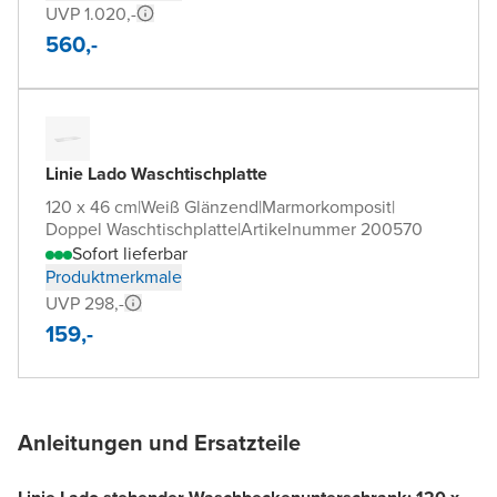
UVP 1.020,-
560,-
Linie Lado Waschtischplatte
120 x 46 cm
|
Weiß Glänzend
|
Marmorkomposit
|
Doppel Waschtischplatte
|
Artikelnummer 200570
Sofort lieferbar
Produktmerkmale
UVP 298,-
159,-
Anleitungen und Ersatzteile