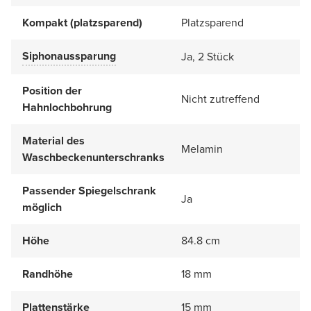
Kompakt (platzsparend)
Platzsparend
Siphonaussparung
Ja, 2 Stück
Position der
Nicht zutreffend
Hahnlochbohrung
Material des
Melamin
Waschbeckenunterschranks
Passender Spiegelschrank
Ja
möglich
Höhe
84.8 cm
Randhöhe
18 mm
Plattenstärke
15 mm