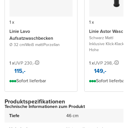
1 x
1 x
Linie Lavo
Linie Astor Wascht
Aufsatzwaschbecken
Schwarz Matt
|
Inklusive Klick-Klack A
Ø 32 cm
|
Weiß matt
|
Porzellan
Hohe
1 x
UVP 230,-
1 x
UVP 298,-
115,-
149,-
Sofort lieferbar
Sofort lieferbar
Produktspezifikationen
Technische Informationen zum Produkt
Tiefe
46 cm