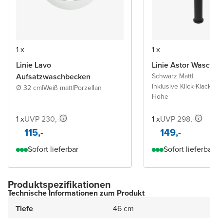
1 x
1 x
Linie Lavo
Linie Astor Wascht
Aufsatzwaschbecken
Schwarz Matt
|
Inklusive Klick-Klack A
Ø 32 cm
|
Weiß matt
|
Porzellan
Hohe
1 x
UVP 230,-
1 x
UVP 298,-
115,-
149,-
Sofort lieferbar
Sofort lieferbar
Produktspezifikationen
Technische Informationen zum Produkt
Tiefe
46 cm