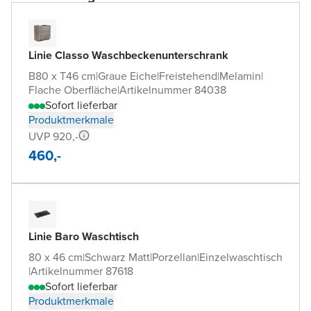
Linie Classo Waschbeckenunterschrank
B80 x T46 cm
|
Graue Eiche
|
Freistehend
|
Melamin
|
Flache Oberfläche
|
Artikelnummer 84038
Sofort lieferbar
Produktmerkmale
UVP 920,-
460,-
Linie Baro Waschtisch
80 x 46 cm
|
Schwarz Matt
|
Porzellan
|
Einzelwaschtisch
|
Artikelnummer 87618
Sofort lieferbar
Produktmerkmale