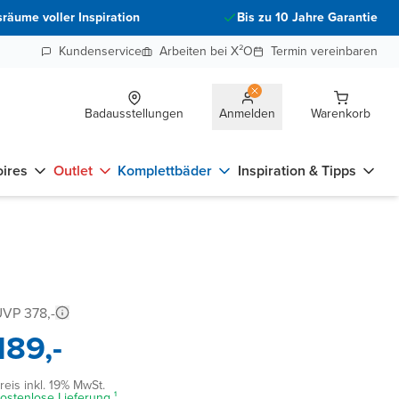
räume voller Inspiration
Bis zu 10 Jahre Garantie
Kundenservice
Arbeiten bei X²O
Termin vereinbaren
Badausstellungen
Anmelden
Warenkorb
ires
Outlet
Komplettbäder
Inspiration & Tipps
VP 378,-
189,-
reis inkl. 19% MwSt.
ostenlose Lieferung ¹