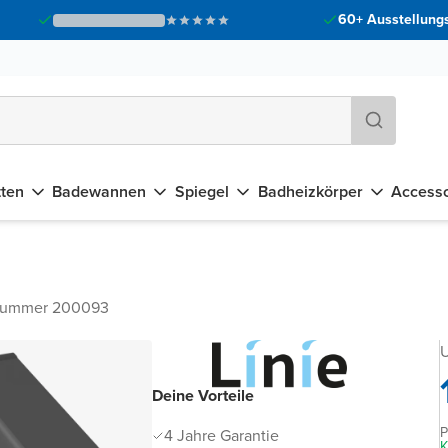
60+ Ausstellungs
tten
Badewannen
Spiegel
Badheizkörper
Accesso
lnummer 200093
U
Deine Vorteile
P
4 Jahre Garantie
K