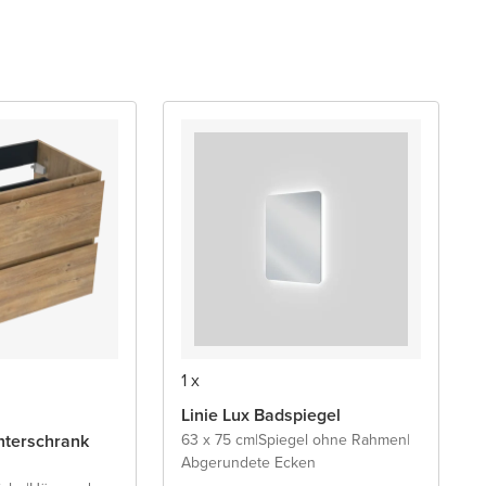
1 x
Linie Lux Badspiegel
terschrank
63 x 75 cm
|
Spiegel ohne Rahmen
|
Abgerundete Ecken