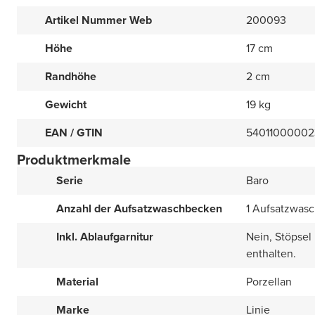
Artikel Nummer Web
200093
Höhe
17 cm
Randhöhe
2 cm
Gewicht
19 kg
EAN / GTIN
54011000002
Produktmerkmale
Serie
Baro
Anzahl der Aufsatzwaschbecken
1 Aufsatzwas
Inkl. Ablaufgarnitur
Nein, Stöpsel
enthalten.
Material
Porzellan
Marke
Linie