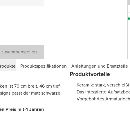
D zusammenstellen
produkte
Produktspezifikationen
Anleitungen und Ersatzteile
Produktvorteile
Keramik: stark, verschleiß
en ist 70 cm breit, 46 cm tief
Das integrierte Aufsatzbe
igns passt der matt schwarze
Vorgebohrtes Armaturloch
n Preis mit 4 Jahren