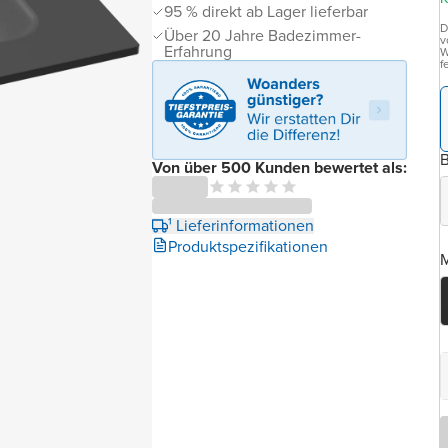
95 % direkt ab Lager lieferbar
D
Über 20 Jahre Badezimmer-
v
Erfahrung
W
f
B
Von über 500 Kunden bewertet als:
¹ Lieferinformationen
Produktspezifikationen
M