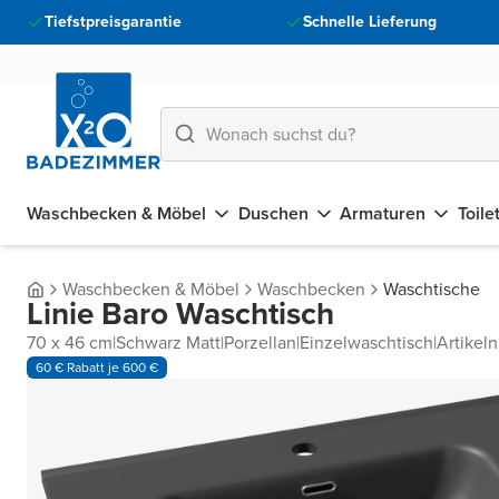
Tiefstpreisgarantie
Schnelle Lieferung
Waschbecken & Möbel
Duschen
Armaturen
Toile
Waschbecken & Möbel
Waschbecken
Waschtische
Linie Baro Waschtisch
70 x 46 cm
|
Schwarz Matt
|
Porzellan
|
Einzelwaschtisch
|
Artike
60 € Rabatt je 600 €