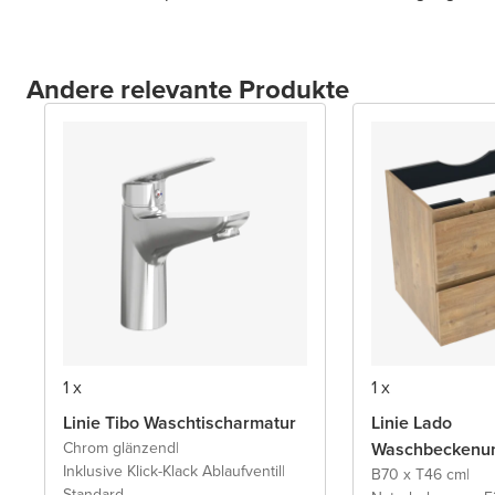
Andere relevante Produkte
1 x
1 x
Linie Tibo Waschtischarmatur
Linie Lado
Chrom glänzend
|
Waschbeckenun
Inklusive Klick-Klack Ablaufventil
|
B70 x T46 cm
|
Standard