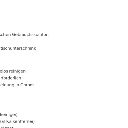
tischen Gebrauchskomfort
tischunterschrank
elos reinigen
forderlich
kleidung in Chrom
reiniger).
al-Kalkentferner)