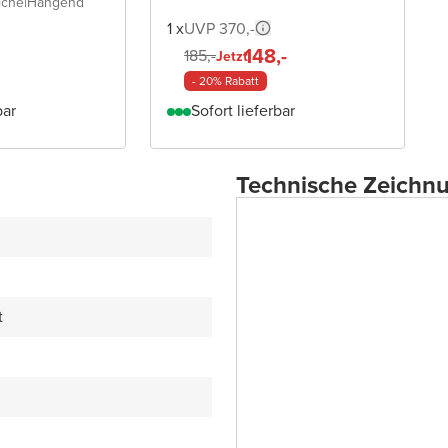
iche
|
Hängend
1 x
UVP 370,-
148,-
185,-
Jetzt
- 20% Rabatt
bar
Sofort lieferbar
Technische Zeichn
t