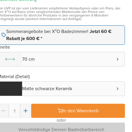
ie UVP ist der vom Lieferanten empfohlene Verkaufspreis oder ein Preis, der
on X²O auf Basis einer vergleichenden Marktstudie der Preise von
ettbewerbern für ähnliche Produkte in den vergangenen 6 Monaten
estgelegt wurde (weitere Informationen auf Anfrage)
Sommerangebote bei X²O Badezimmer!
Jetzt 60 €
Rabatt je 600 € *
reite
70 cm
aterial (Detail)
Matte schwarze Keramik
In den Warenkorb
oder
Vervollständige Deinen Badmöbelbereich