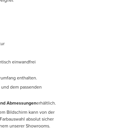
eeignet
tur
htisch einwandfrei
erumfang enthalten.
und dem passenden
und Abmessungen
erhältlich.
rem Bildschirm kann von der
 Farbauswahl absolut sicher
einem unserer Showrooms.