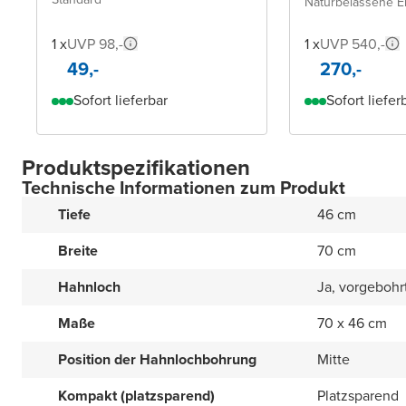
Naturbelassene E
1 x
UVP 98,-
1 x
UVP 540,-
49,-
270,-
Sofort lieferbar
Sofort liefer
Produktspezifikationen
Technische Informationen zum Produkt
Tiefe
46 cm
Breite
70 cm
Hahnloch
Ja, vorgebohr
Maße
70 x 46 cm
Position der Hahnlochbohrung
Mitte
Kompakt (platzsparend)
Platzsparend