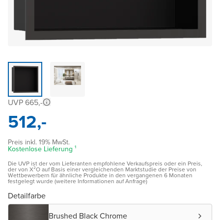
UVP 665,-
512,-
Preis inkl. 19% MwSt.
Kostenlose Lieferung ¹
Die UVP ist der vom Lieferanten empfohlene Verkaufspreis oder ein Preis,
der von X²O auf Basis einer vergleichenden Marktstudie der Preise von
Wettbewerbern für ähnliche Produkte in den vergangenen 6 Monaten
festgelegt wurde (weitere Informationen auf Anfrage)
Detailfarbe
Brushed Black Chrome