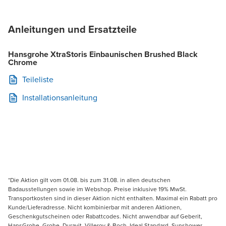
Anleitungen und Ersatzteile
Hansgrohe XtraStoris Einbaunischen Brushed Black
Chrome
Teileliste
Installationsanleitung
*Die Aktion gilt vom 01.08. bis zum 31.08. in allen deutschen
Badausstellungen sowie im Webshop. Preise inklusive 19% MwSt.
Transportkosten sind in dieser Aktion nicht enthalten. Maximal ein Rabatt pro
Kunde/Lieferadresse. Nicht kombinierbar mit anderen Aktionen,
Geschenkgutscheinen oder Rabattcodes. Nicht anwendbar auf Geberit,
HansGrohe, Grohe, Duravit, Villeroy & Boch, Ideal Standard, Sunshower,