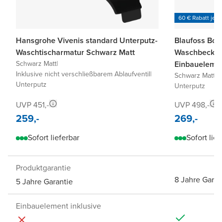
60 € Rabatt je 6
Hansgrohe Vivenis standard Unterputz-
Blaufoss Bod
Waschtischarmatur Schwarz Matt
Waschbecken 
Schwarz Matt
|
Einbauelemen
Inklusive nicht verschließbarem Ablaufventil
|
Schwarz Matt
|
I
Unterputz
Unterputz
UVP 451,-
UVP 498,-
259,-
269,-
Sofort lieferbar
Sofort lief
Produktgarantie
8 Jahre Garan
5 Jahre Garantie
Einbauelement inklusive