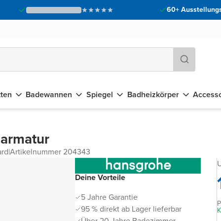
60+ Ausstellungs
tten
Badewannen
Spiegel
Badheizkörper
Accesso
harmatur
ard
|
Artikelnummer 204343
U
Deine Vorteile
5 Jahre Garantie
P
95 % direkt ab Lager lieferbar
K
Über 20 Jahre Badezimmer-