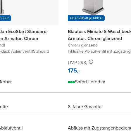
 600 €
60 € Rabatt je 600 €
dan EcoStart Standard-
Blaufoss Miniato S Waschbec
n Armatur: Chrom
Armatur: Chrom glänzend
nd
|
Chrom glänzend
|
-Klack Ablaufventil
|
Standard
Inklusive Ablaufventil mit Zugstang
UVP 298,-
175,-
eferbar
Sofort lieferbar
ntie
8 Jahre Garantie
Ablaufventil
Abfluss mit Zugstangenbedie