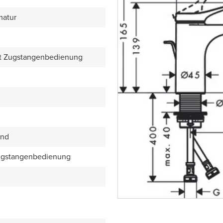
matur
mit Zugstangenbedienung
end
Zugstangenbedienung