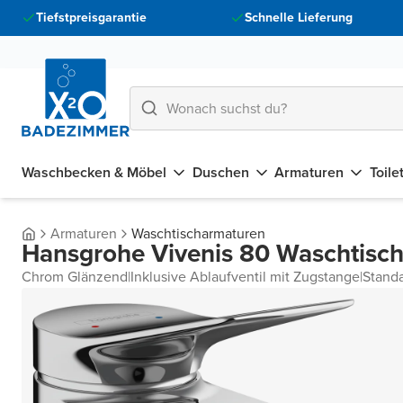
Tiefstpreisgarantie
Schnelle Lieferung
Waschbecken & Möbel
Duschen
Armaturen
Toile
Armaturen
Waschtischarmaturen
Hansgrohe Vivenis 80 Waschtisc
Chrom Glänzend
|
Inklusive Ablaufventil mit Zugstange
|
Stand