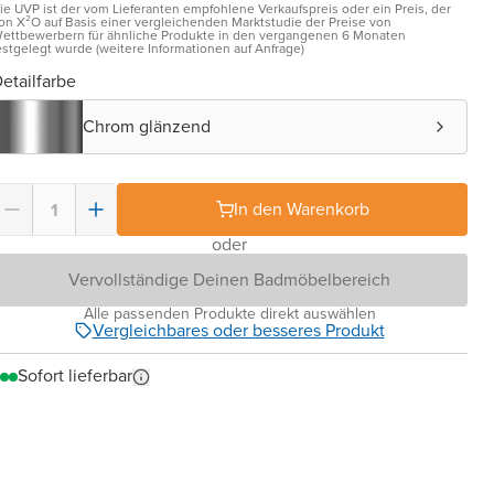
ie UVP ist der vom Lieferanten empfohlene Verkaufspreis oder ein Preis, der
on X²O auf Basis einer vergleichenden Marktstudie der Preise von
ettbewerbern für ähnliche Produkte in den vergangenen 6 Monaten
estgelegt wurde (weitere Informationen auf Anfrage)
etailfarbe
Chrom glänzend
In den Warenkorb
oder
Vervollständige Deinen Badmöbelbereich
Alle passenden Produkte direkt auswählen
Vergleichbares oder besseres Produkt
Sofort lieferbar