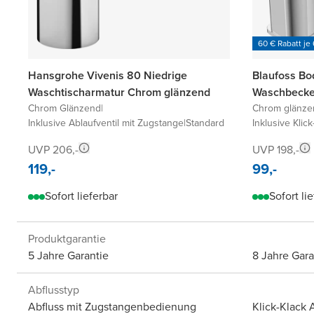
60 € Rabatt je
Hansgrohe Vivenis 80 Niedrige
Blaufoss Bo
Waschtischarmatur Chrom glänzend
Waschbecke
Chrom Glänzend
|
Chrom glänze
Inklusive Ablaufventil mit Zugstange
|
Standard
Inklusive Klick
UVP 206,-
UVP 198,-
119,-
99,-
Sofort lieferbar
Sofort li
Produktgarantie
5 Jahre Garantie
8 Jahre Gara
Abflusstyp
Abfluss mit Zugstangenbedienung
Klick-Klack 