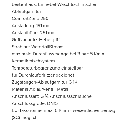
besteht aus: Einhebel-Waschtischmischer,
Ablaufgarnitur
ComfortZone 250
Ausladung: 191 mm
Auslaufhöhe: 251 mm
Griffvariante: Hebelgriff
Strahlart: WaterfallStream
maximale Durchflussmenge bei 3 bar: 5 l/min
Keramikmischsystem
Temperaturbegrenzung einstellbar
für Durchlauferhitzer geeignet
Zugstangen-Ablaufgarnitur G 1¼
Material Ablaufventil: Metall
Anschlussart: G ⅜ Anschlussschläuche
Anschlussgröße: DN15
EU-Taxonomie: max. 6 l/min - wesentlicher Beitrag
(SC) möglich