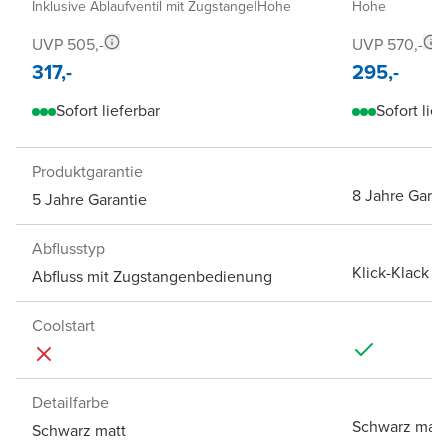
Inklusive Ablaufventil mit Zugstange
|
Hohe
Hohe
UVP 505,-
UVP 570,-
317,-
295,-
Sofort lieferbar
Sofort lief
Produktgarantie
8 Jahre Garan
5 Jahre Garantie
Abflusstyp
Klick-Klack A
Abfluss mit Zugstangenbedienung
Coolstart
Detailfarbe
Schwarz matt
Schwarz matt