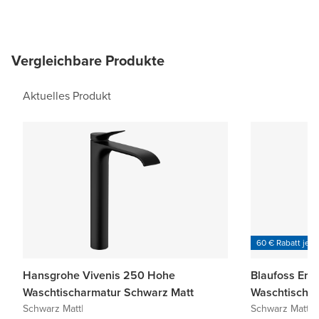
Vergleichbare Produkte
Aktuelles Produkt
60 € Rabatt je 6
Hansgrohe Vivenis 250 Hohe
Blaufoss Eris
Waschtischarmatur Schwarz Matt
Waschtischar
Schwarz Matt
|
Schwarz Matt
|
I