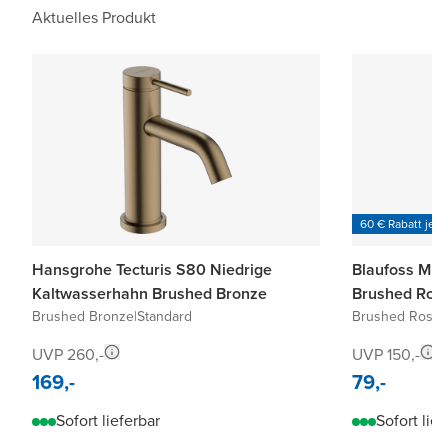
Aktuelles Produkt
60 € Rabatt je 6
Hansgrohe Tecturis S80 Niedrige
Blaufoss Mul
Kaltwasserhahn Brushed Bronze
Brushed Ros
Brushed Bronze
|
Standard
Brushed Roseg
UVP 260,-
UVP 150,-
169,-
79,-
Sofort lieferbar
Sofort lief