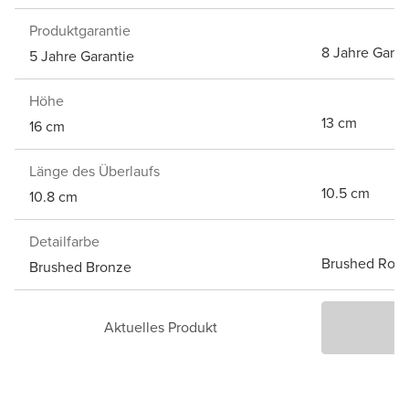
Produktgarantie
8 Jahre Garan
5 Jahre Garantie
Höhe
13 cm
16 cm
Länge des Überlaufs
10.5 cm
10.8 cm
Detailfarbe
Brushed Rose
Brushed Bronze
Aktuelles Produkt
P