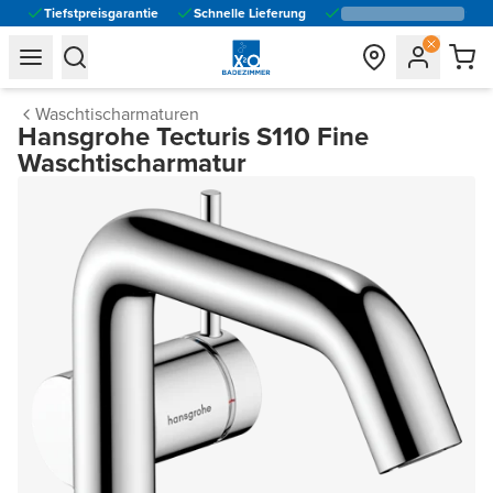
Tiefstpreisgarantie
Schnelle Lieferung
general.navigation.toggle_menu.label
general.navigation.toggle_menu.label
Waschtischarmaturen
Hansgrohe Tecturis S110 Fine
Waschtischarmatur