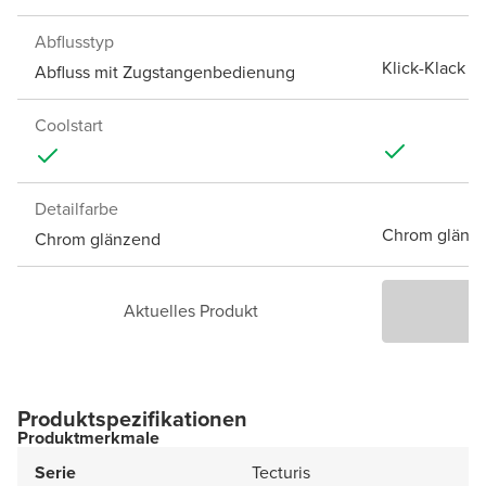
Abflusstyp
Klick-Klack A
Abfluss mit Zugstangenbedienung
Coolstart
Detailfarbe
Chrom glänz
Chrom glänzend
Aktuelles Produkt
P
Produktspezifikationen
Produktmerkmale
Serie
Tecturis