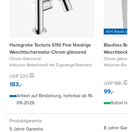
60 € Rabatt je 6
Hansgrohe Tecturis S110 Fine Niedrige
Blaufoss Bod
Waschtischarmatur Chrom glänzend
Waschbecken
Chrom Glänzend
|
Chrom glänzen
Inklusive Ablaufventil mit Zugstange
|
Standard
Inklusive Klick-
UVP 237,-
183,-
UVP 198,-
99,-
Artikel auf Bestellung, lieferbar ab 16-
09-2026
Sofort lief
Produktgarantie
8 Jahre Garan
5 Jahre Garantie