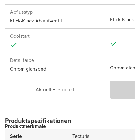
Abflusstyp
Klick-Klack A
Klick-Klack Ablaufventil
Coolstart
Detailfarbe
Chrom glänz
Chrom glänzend
Aktuelles Produkt
P
Produktspezifikationen
Produktmerkmale
Serie
Tecturis