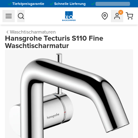
Tiefstpreisgarantie
Schnelle Lieferung
general.navigation.toggle_menu.label
general.navigation.toggle_menu.label
Waschtischarmaturen
Hansgrohe Tecturis S110 Fine
Waschtischarmatur