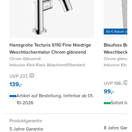
60 € Rabatt je 6
Hansgrohe Tecturis S110 Fine Niedrige
Blaufoss Bod
Waschtischarmatur Chrom glänzend
Waschbecken
Chrom Glänzend
|
Chrom glänzen
Inklusive Klick-Klack Ablaufventil
|
Standard
Inklusive Klick-
UVP 237,-
139,-
UVP 198,-
99,-
Artikel auf Bestellung, lieferbar ab 01-
10-2026
Sofort lief
Produktgarantie
8 Jahre Garan
5 Jahre Garantie