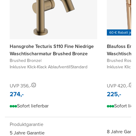
60 € Rabatt je 6
Hansgrohe Tecturis S110 Fine Niedrige
Blaufoss Eris
Waschtischarmatur Brushed Bronze
Waschtischa
Brushed Bronze
|
Brushed Roseg
Inklusive Klick-Klack Ablaufventil
|
Standard
Inklusive Klick-
UVP 356,-
UVP 420,-
274,-
225,-
Sofort lieferbar
Sofort lief
Produktgarantie
8 Jahre Garan
5 Jahre Garantie