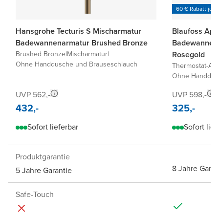
60 € Rabatt je 6
Hansgrohe Tecturis S Mischarmatur
Blaufoss Apo
Badewannenarmatur Brushed Bronze
Badewannena
Brushed Bronze
|
Mischarmatur
|
Rosegold
Ohne Handdusche und Brauseschlauch
Thermostat-Arm
Ohne Handdusc
UVP 562,-
UVP 598,-
432,-
325,-
Sofort lieferbar
Sofort lief
Produktgarantie
8 Jahre Garan
5 Jahre Garantie
Safe-Touch