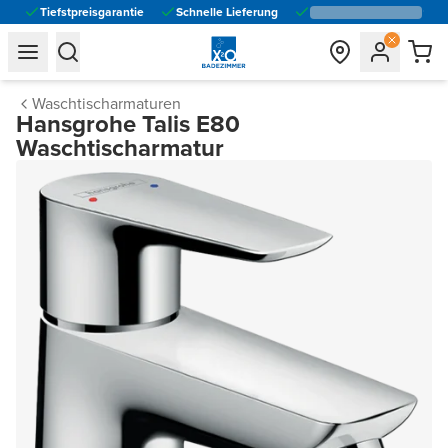
Tiefstpreisgarantie
Schnelle Lieferung
general.navigation.toggle_menu.label
general.navigation.toggle_menu.label
Waschtischarmaturen
Hansgrohe Talis E80
Waschtischarmatur