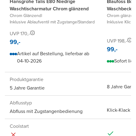
Hansgrohe Talis E80 Niedrige
Blaufoss Bod
Waschtischarmatur Chrom glänzend
Waschbecken
Chrom Glänzend
|
Chrom glänzen
Inklusive Ablaufventil mit Zugstange
|
Standard
Inklusive Klick-
UVP 170,-
99,-
UVP 198,-
99,-
Artikel auf Bestellung, lieferbar ab
04-10-2026
Sofort lief
Produktgarantie
8 Jahre Garan
5 Jahre Garantie
Abflusstyp
Klick-Klack A
Abfluss mit Zugstangenbedienung
Coolstart