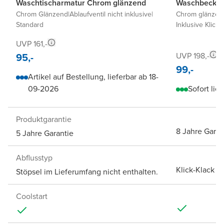
Waschtischarmatur Chrom glänzend
Waschbecken
Chrom Glänzend
|
Ablaufventil nicht inklusive
|
Chrom glänzen
Standard
Inklusive Klick-
UVP 161,-
95,-
UVP 198,-
99,-
Artikel auf Bestellung, lieferbar ab 18-
09-2026
Sofort lief
Produktgarantie
8 Jahre Garan
5 Jahre Garantie
Abflusstyp
Klick-Klack A
Stöpsel im Lieferumfang nicht enthalten.
Coolstart