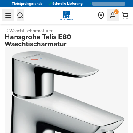
Tiefstpreisgarantie
Schnelle Lieferung
general.navigation.toggle_menu.label
general.navigation.toggle_menu.label
Waschtischarmaturen
Hansgrohe Talis E80
Waschtischarmatur