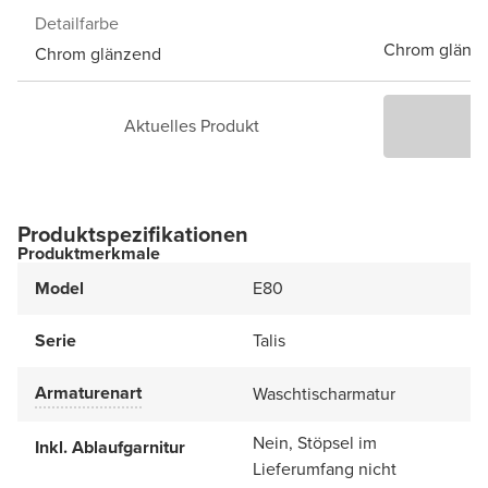
Detailfarbe
Chrom glänz
Chrom glänzend
Aktuelles Produkt
P
Produktspezifikationen
Produktmerkmale
Model
E80
Serie
Talis
Armaturenart
Waschtischarmatur
Nein, Stöpsel im
Inkl. Ablaufgarnitur
Lieferumfang nicht