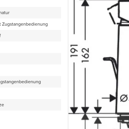
matur
mit Zugstangenbedienung
f
Zugstangenbedienung
ze