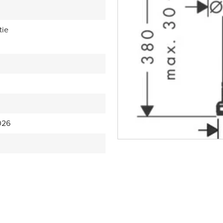
tie
026