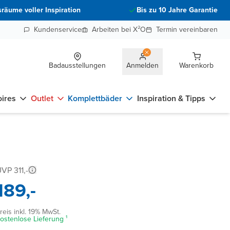
räume voller Inspiration
Bis zu 10 Jahre Garantie
Kundenservice
Arbeiten bei X²O
Termin vereinbaren
Badausstellungen
Anmelden
Warenkorb
ires
Outlet
Komplettbäder
Inspiration & Tipps
VP 311,-
189,-
reis inkl. 19% MwSt.
ostenlose Lieferung ¹