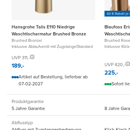
60 € Rabatt je
Hansgrohe Talis E110 Niedrige
Blaufoss Er
Waschtischarmatur Brushed Bronze
Waschtisch
Brushed Bronze
|
Brushed Rose
Inklusive Ablaufventil mit Zugstange
|
Standard
Inklusive Klick
UVP 311,-
189,-
UVP 420,-
225,-
Artikel auf Bestellung, lieferbar ab
07-02-2027
Sofort li
Produktgarantie
5 Jahre Garantie
8 Jahre Gara
Abflusstyp
Abfluss mit Zugstangenbedienung
Klick-Klack 