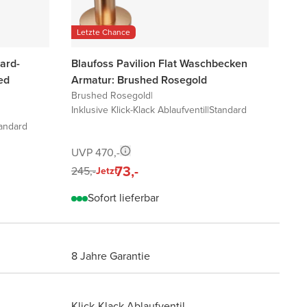
Letzte Chance
ard-
Blaufoss Pavilion Flat Waschbecken
ed
Armatur: Brushed Rosegold
Brushed Rosegold
|
Inklusive Klick-Klack Ablaufventil
|
Standard
andard
UVP 470,-
73,-
245,-
Jetzt
Sofort lieferbar
8 Jahre Garantie
Klick-Klack Ablaufventil