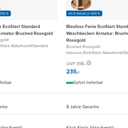
 600 €
60 € Rabatt je 600 €
is EcoStart Standard
Blaufoss Fenix EcoStart Stand
armatur Brushed Rosegold
Waschbecken Armatur: Brush
gold
|
Rosegold
-Klack Ablaufventil
|
Standard
Brushed Rosegold
|
Inklusive Klick-Klack Ablaufventil
|
St
UVP 398,-
235,-
eferbar
Sofort lieferbar
ntie
8 Jahre Garantie
Ablaufventil
Klick-Klack Ablaufventil