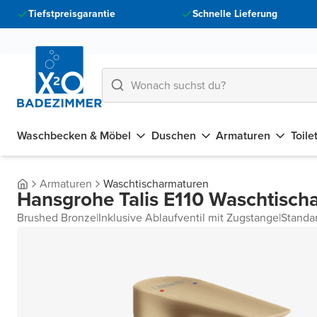
Tiefstpreisgarantie
Schnelle Lieferung
Waschbecken & Möbel
Duschen
Armaturen
Toile
Armaturen
Waschtischarmaturen
Hansgrohe Talis E110 Waschtisch
Brushed Bronze
|
Inklusive Ablaufventil mit Zugstange
|
Standa