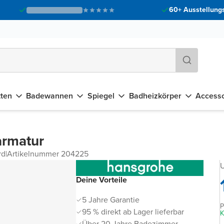
60+ Ausstellungs
tten
Badewannen
Spiegel
Badheizkörper
Accesso
armatur
rd
|
Artikelnummer 204225
U
Deine Vorteile
5 Jahre Garantie
P
95 % direkt ab Lager lieferbar
K
Über 20 Jahre Badezimmer-