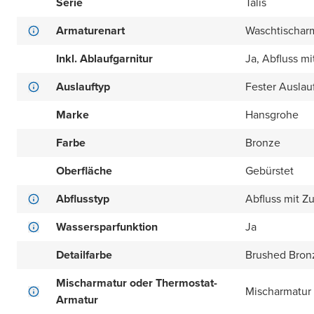
Serie
Talis
Armaturenart
Waschtischar
Inkl. Ablaufgarnitur
Ja, Abfluss 
Auslauftyp
Fester Auslau
Marke
Hansgrohe
Farbe
Bronze
Oberfläche
Gebürstet
Abflusstyp
Abfluss mit 
Wassersparfunktion
Ja
Detailfarbe
Brushed Bron
Mischarmatur oder Thermostat-
Mischarmatur
Armatur