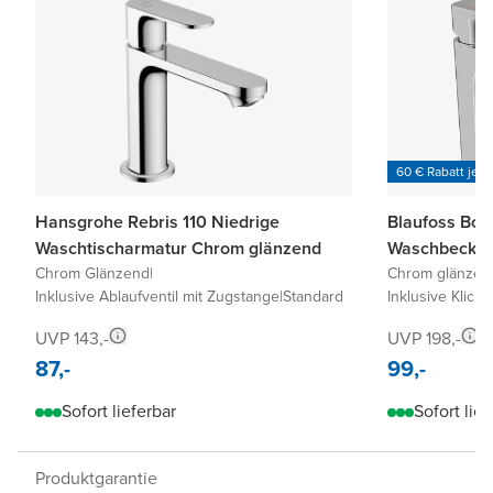
60 € Rabatt je 6
Hansgrohe Rebris 110 Niedrige
Blaufoss Bod
Waschtischarmatur Chrom glänzend
Waschbecken
Chrom Glänzend
|
Chrom glänzen
Inklusive Ablaufventil mit Zugstange
|
Standard
Inklusive Klick-
UVP 143,-
UVP 198,-
87,-
99,-
Sofort lieferbar
Sofort lief
Produktgarantie