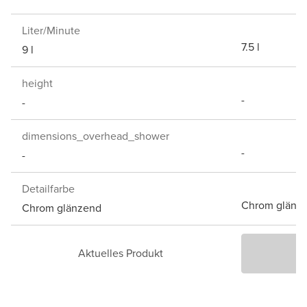
Liter/Minute
7.5 l
9 l
height
-
-
dimensions_overhead_shower
-
-
Detailfarbe
Chrom glänz
Chrom glänzend
Aktuelles Produkt
P