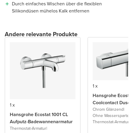
Durch einfaches Wischen über die flexiblen
Silikondüsen mühelos Kalk entfernen
Andere relevante Produkte
1 x
Hansgrohe Ecostat
Coolcontact Dusch
1 x
Chrom Glänzend
|
Hansgrohe Ecostat 1001 CL
Ohne Wasserspartech
Aufputz-Badewannenarmatur
Thermostat-Armatur
Thermostat-Armatur
|