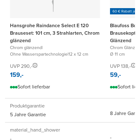
60 € Rabatt je 6
Hansgrohe Raindance Select E 120
Blaufoss Bod
Brauseset: 101 cm, 3 Strahlarten, Chrom
Brausekopf 1
glänzend
Glänzend
Chrom glänzend
|
Chrom Glänze
Ohne Wasserspartechnologie
|
12 x 12 cm
Ø 11 cm
UVP 290,-
UVP 138,-
159,-
59,-
Sofort lieferbar
Sofort lief
Produktgarantie
8 Jahre Garan
5 Jahre Garantie
material_hand_shower
-
-