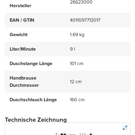
26623000
Hersteller
EAN / GTIN
4011097712017
Gewicht
1.69 kg
Liter/Minute
9 l
Duschstange Länge
101 cm
Handbrause
12 cm
Durchmesser
Duschschlauch Länge
160 cm
Technische Zeichnung