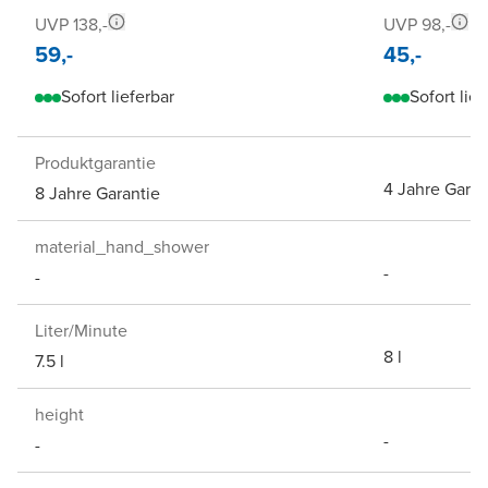
UVP 138,-
UVP 98,-
59,-
45,-
Sofort lieferbar
Sofort lief
Produktgarantie
4 Jahre Garan
8 Jahre Garantie
material_hand_shower
-
-
Liter/Minute
8 l
7.5 l
height
-
-