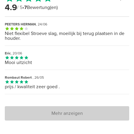
4.9
/ 5
•
7
Bewertung(en)
PEETERS HERMAN
, 24/06
Niet flexibel Stroeve slag, moeilijk bij terug plaatsen in de
houder.
Eric
, 20/06
Mooi uitzicht
Rombaut Robert
, 26/05
prijs / kwaliteit zeer goed .
Mehr anzeigen