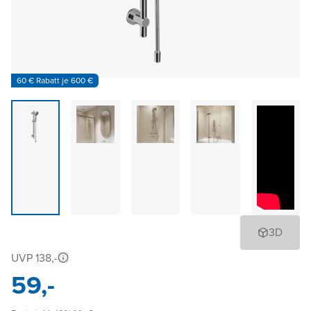
60 € Rabatt je 600 €
3D
UVP 138,-
59,-