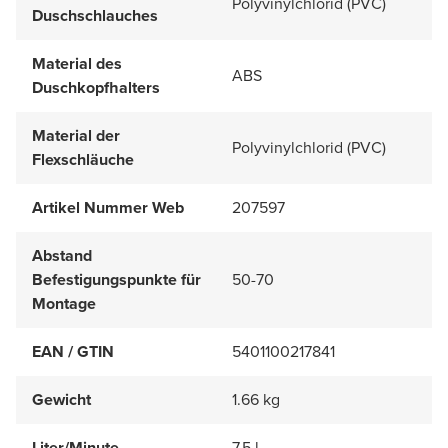
Polyvinylchlorid (PVC)
Duschschlauches
Material des
ABS
Duschkopfhalters
Material der
Polyvinylchlorid (PVC)
Flexschläuche
Artikel Nummer Web
207597
Abstand
Befestigungspunkte für
50-70
Montage
EAN / GTIN
5401100217841
Gewicht
1.66 kg
Liter/Minute
7.5 l