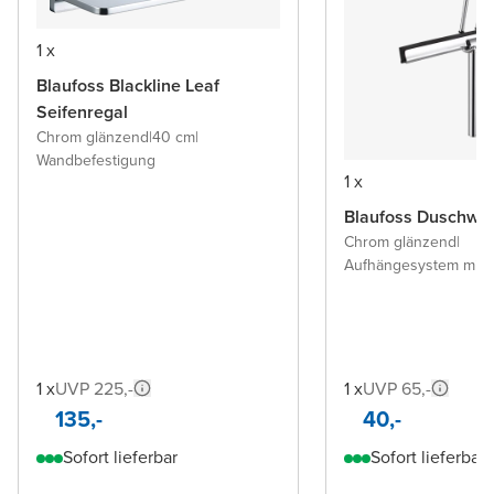
1 x
Blaufoss Blackline Leaf
Seifenregal
Chrom glänzend
|
40 cm
|
Wandbefestigung
1 x
Blaufoss Duschwis
Chrom glänzend
|
Aufhängesystem mit 
1 x
UVP 225,-
1 x
UVP 65,-
135,-
40,-
Sofort lieferbar
Sofort lieferbar