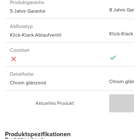
Produktgarantie
8 Jahre Garan
5 Jahre Garantie
Abflusstyp
Klick-Klack A
Klick-Klack Ablaufventil
Coolstart
Detailfarbe
Chrom glänz
Chrom glänzend
Aktuelles Produkt
P
Produktspezifikationen