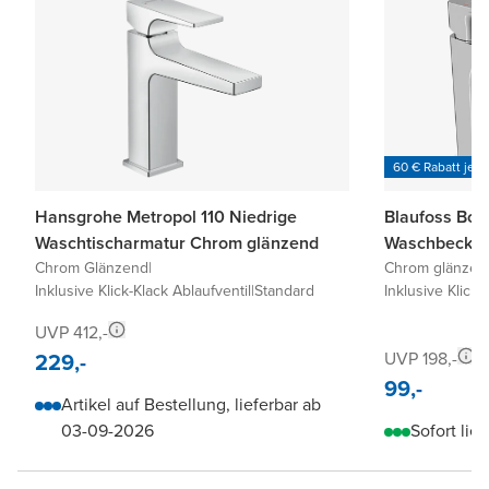
60 € Rabatt je 6
Hansgrohe Metropol 110 Niedrige
Blaufoss Bod
Waschtischarmatur Chrom glänzend
Waschbecken
Chrom Glänzend
|
Chrom glänzen
Inklusive Klick-Klack Ablaufventil
|
Standard
Inklusive Klick-
UVP 412,-
229,-
UVP 198,-
99,-
Artikel auf Bestellung, lieferbar ab
03-09-2026
Sofort lief