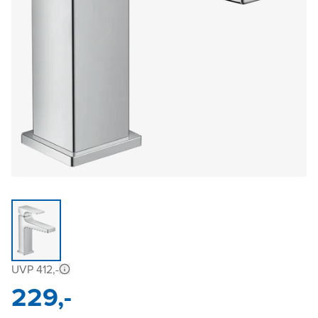
UVP 412,-
229,-