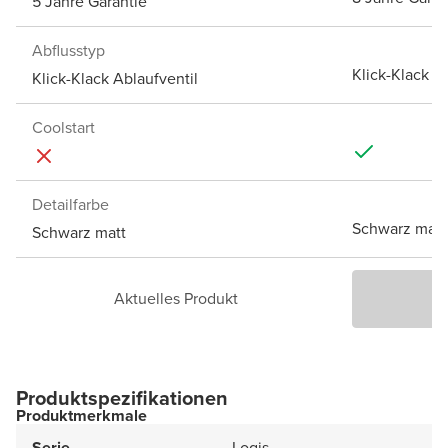
5 Jahre Garantie
Abflusstyp
Klick-Klack A
Klick-Klack Ablaufventil
Coolstart
Detailfarbe
Schwarz matt
Schwarz matt
Aktuelles Produkt
P
Produktspezifikationen
Produktmerkmale
Serie
Logis