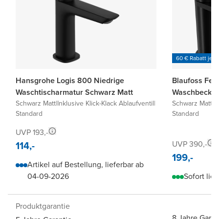
60 € Rabatt je 6
Hansgrohe Logis 800 Niedrige
Blaufoss Fen
Waschtischarmatur Schwarz Matt
Waschbecken
Schwarz Matt
|
Inklusive Klick-Klack Ablaufventil
|
Schwarz Matt
|
I
Standard
Standard
UVP 193,-
114,-
UVP 390,-
199,-
Artikel auf Bestellung, lieferbar ab
04-09-2026
Sofort lief
Produktgarantie
8 Jahre Garan