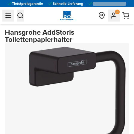
Tiefstpreisgarantie
Schnelle Lieferung
general.navigation.toggle_menu.label
general.navigation.toggle_menu.label
Hansgrohe AddStoris
Toilettenpapierhalter