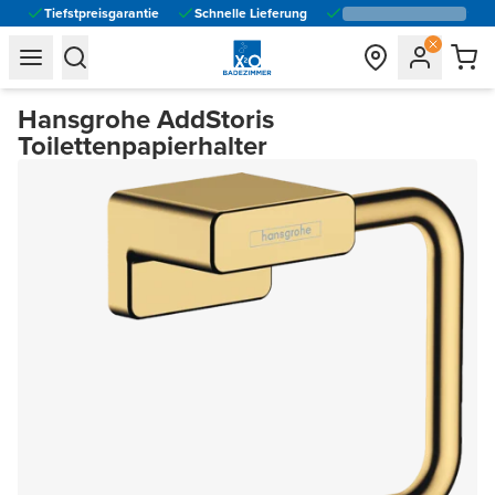
Tiefstpreisgarantie
Schnelle Lieferung
general.navigation.toggle_menu.label
general.navigation.toggle_menu.label
Hansgrohe AddStoris
Toilettenpapierhalter