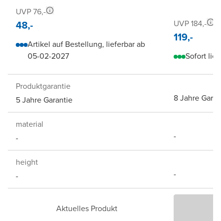
UVP 76,-
48,-
UVP 184,-
119,-
Artikel auf Bestellung, lieferbar ab
05-02-2027
Sofort lief
Produktgarantie
8 Jahre Garan
5 Jahre Garantie
material
-
-
height
-
-
Aktuelles Produkt
P