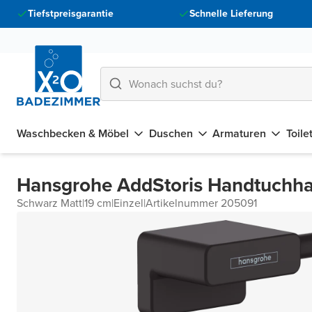
Tiefstpreisgarantie
Schnelle Lieferung
Waschbecken & Möbel
Duschen
Armaturen
Toile
Hansgrohe AddStoris Handtuchha
Schwarz Matt
|
19 cm
|
Einzel
|
Artikelnummer 205091