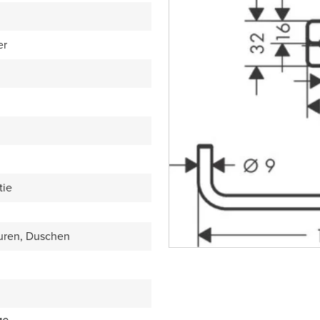
er
tie
uren, Duschen