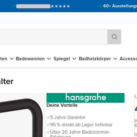
60+ Ausstellungs
tten
Badewannen
Spiegel
Badheizkörper
Accesso
lter
U
Deine Vorteile
5 Jahre Garantie
P
95 % direkt ab Lager lieferbar
K
Über 20 Jahre Badezimmer-
D
Erfahrung