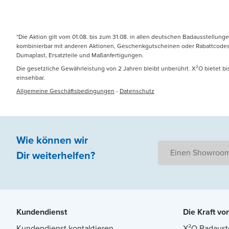
*Die Aktion gilt vom 01.08. bis zum 31.08. in allen deutschen Badausstellung
kombinierbar mit anderen Aktionen, Geschenkgutscheinen oder Rabattcodes. N
Dumaplast, Ersatzteile und Maßanfertigungen.
Die gesetzliche Gewährleistung von 2 Jahren bleibt unberührt. X²O bietet b
einsehbar.
Allgemeine Geschäftsbedingungen
-
Datenschutz
Wie können wir
Einen Showroom
Dir weiterhelfen
?
Kundendienst
Die Kraft vo
Kundendienst kontaktieren
X²O Badaust