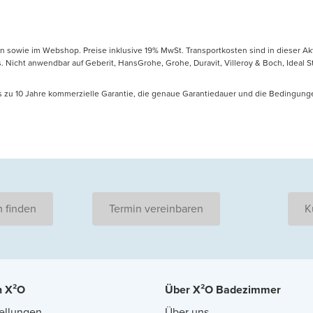
en sowie im Webshop. Preise inklusive 19% MwSt. Transportkosten sind in dieser Ak
icht anwendbar auf Geberit, HansGrohe, Grohe, Duravit, Villeroy & Boch, Ideal Sta
is zu 10 Jahre kommerzielle Garantie, die genaue Garantiedauer und die Bedingung
 finden
Termin vereinbaren
K
n X²O
Über X²O Badezimmer
ellungen
Über uns