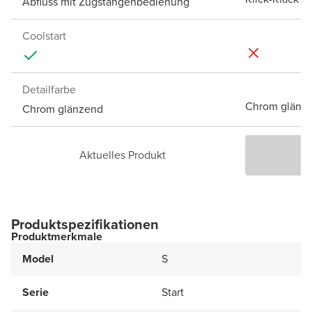
Abfluss mit Zugstangenbedienung
Coolstart
Detailfarbe
Chrom glänz
Chrom glänzend
Aktuelles Produkt
P
Produktspezifikationen
Produktmerkmale
Model
S
Serie
Start