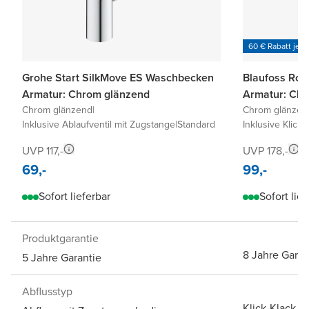
60 € Rabatt je 6
Grohe Start SilkMove ES Waschbecken
Blaufoss Ro
Armatur: Chrom glänzend
Armatur: Ch
Chrom glänzend
|
Chrom glänzen
Inklusive Ablaufventil mit Zugstange
|
Standard
Inklusive Klick-
UVP 117,-
UVP 178,-
69,-
99,-
Sofort lieferbar
Sofort lief
Produktgarantie
8 Jahre Garan
5 Jahre Garantie
Abflusstyp
Klick-Klack A