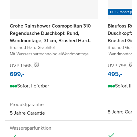
60 € Rabatt je 6
Grohe Rainshower Cosmopolitan 310
Blaufoss Ro
Regendusche Duschkopf: Rund,
Duschkopf: R
Wandmontage, 31 cm, Brushed Hard
Brushed Gun
Graphite
Brushed Hard Graphite
|
Brushed GunMe
Mit Wasserspartechnologie
|
Wandmontage
|
Wandmontage
UVP 1.566,-
UVP 798,-
699,-
495,-
Sofort lieferbar
Sofort lief
Produktgarantie
8 Jahre Garan
5 Jahre Garantie
Wassersparfunktion