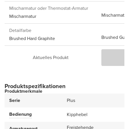
Mischarmatur oder Thermostat-Armatur
Mischarmatur
Mischarmatur
Detailfarbe
Brushed Gun
Brushed Hard Graphite
Aktuelles Produkt
P
Produktspezifikationen
Produktmerkmale
Serie
Plus
Bedienung
Kipphebel
Freistehende
Armaturenart