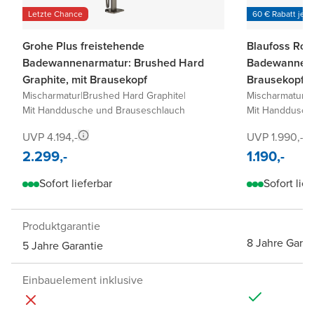
Letzte Chance
60 € Rabatt je 6
Grohe Plus freistehende
Blaufoss Rou
Badewannenarmatur: Brushed Hard
Badewannena
Graphite, mit Brausekopf
Brausekopf
Mischarmatur
|
Brushed Hard Graphite
|
Mischarmatur
|
B
Mit Handdusche und Brauseschlauch
Mit Handdusch
UVP 4.194,-
UVP 1.990,-
2.299,-
1.190,-
Sofort lieferbar
Sofort lief
Produktgarantie
8 Jahre Garan
5 Jahre Garantie
Einbauelement inklusive