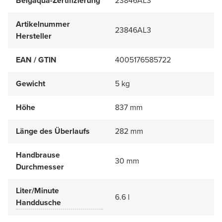
Belgaqua-Zertifizierung
23846AL3
Artikelnummer
23846AL3
Hersteller
EAN / GTIN
4005176585722
Gewicht
5 kg
Höhe
837 mm
Länge des Überlaufs
282 mm
Handbrause
30 mm
Durchmesser
Liter/Minute
6.6 l
Handdusche