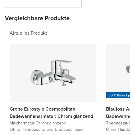
Vergleichbare Produkte
Aktuelles Produkt
60 € Rabatt je 6
Grohe Eurostyle Cosmopolitan
Blaufoss Apo
Badewannenarmatur: Chrom glänzend
Badewannena
Mischarmatur
|
Chrom glänzend
|
Thermostat-Arm
Ohne Handdusche und Brauseschlauch
Ohne Handdusc