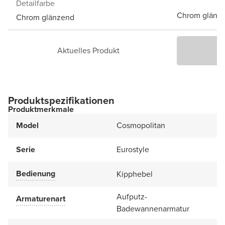
Detailfarbe
Chrom glänz
Chrom glänzend
Aktuelles Produkt
P
Produktspezifikationen
Produktmerkmale
Model
Cosmopolitan
Serie
Eurostyle
Bedienung
Kipphebel
Aufputz-
Armaturenart
Badewannenarmatur