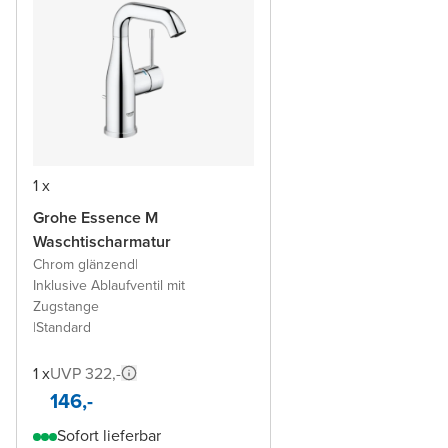
1 x
Grohe Essence M
Waschtischarmatur
Chrom glänzend
|
Inklusive Ablaufventil mit
Zugstange
|
Standard
1 x
UVP 322,-
146,-
Sofort lieferbar