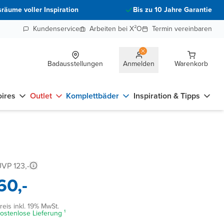
räume voller Inspiration
Bis zu 10 Jahre Garantie
Kundenservice
Arbeiten bei X²O
Termin vereinbaren
Badausstellungen
Anmelden
Warenkorb
ires
Outlet
Komplettbäder
Inspiration & Tipps
VP 123,-
60,-
reis inkl. 19% MwSt.
ostenlose Lieferung ¹