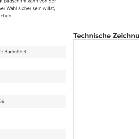
m Bildschirm kann von der
r Wahl sicher sein willst,
uchen.
Technische Zeichn
für Badmöbel
69