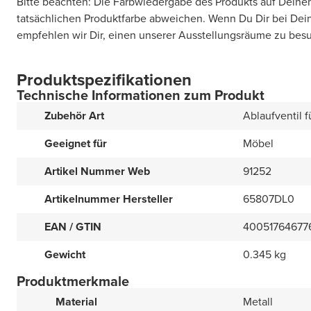
Bitte beachten: Die Farbwiedergabe des Produkts auf Deine
tatsächlichen Produktfarbe abweichen. Wenn Du Dir bei Deine
empfehlen wir Dir, einen unserer Ausstellungsräume zu bes
Produktspezifikationen
Technische Informationen zum Produkt
Zubehör Art
Ablaufventil 
Geeignet für
Möbel
Artikel Nummer Web
91252
Artikelnummer Hersteller
65807DL0
EAN / GTIN
40051764677
Gewicht
0.345 kg
Produktmerkmale
Material
Metall