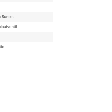
 Sunset
laufventil
tie