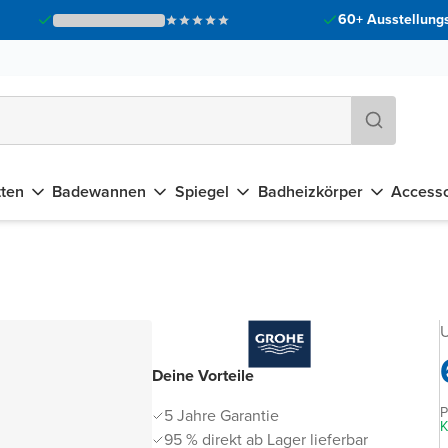
60+ Ausstellungs
tten
Badewannen
Spiegel
Badheizkörper
Accesso
U
Deine Vorteile
P
5 Jahre Garantie
K
95 % direkt ab Lager lieferbar