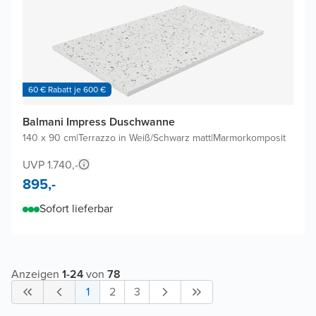
60 € Rabatt je 600 €
Balmani Impress Duschwanne
140 x 90 cm
|
Terrazzo in Weiß/Schwarz matt
|
Marmorkomposit
UVP 1.740,-
895,-
Sofort lieferbar
Anzeigen
1
-
24
von
78
1
2
3