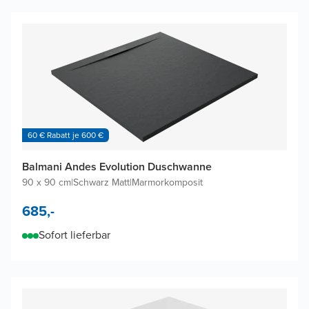
60 € Rabatt je 600 €
Balmani Andes Evolution Duschwanne
90 x 90 cm
|
Schwarz Matt
|
Marmorkomposit
685,-
Sofort lieferbar