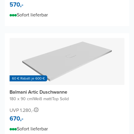
570,-
Sofort lieferbar
60 € Rabatt je 600 €
Balmani Artic Duschwanne
180 x 90 cm
|
Weiß matt
|
Top Solid
UVP 1.280,-
670,-
Sofort lieferbar