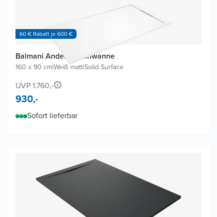
60 € Rabatt je 600 €
Balmani Andes Duschwanne
160 x 90 cm
|
Weiß matt
|
Solid Surface
UVP 1.760,-
930,-
Sofort lieferbar