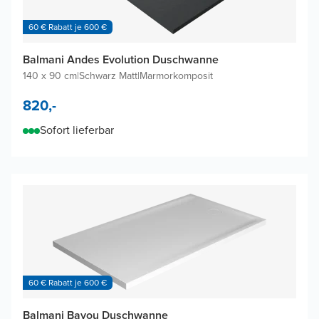
60 € Rabatt je 600 €
Balmani Andes Evolution Duschwanne
140 x 90 cm
|
Schwarz Matt
|
Marmorkomposit
820,-
Sofort lieferbar
60 € Rabatt je 600 €
Balmani Bayou Duschwanne