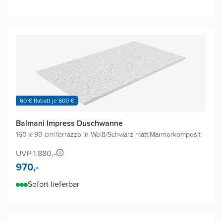
60 € Rabatt je 600 €
Balmani Impress Duschwanne
160 x 90 cm
|
Terrazzo in Weiß/Schwarz matt
|
Marmorkomposit
UVP 1.880,-
970,-
Sofort lieferbar