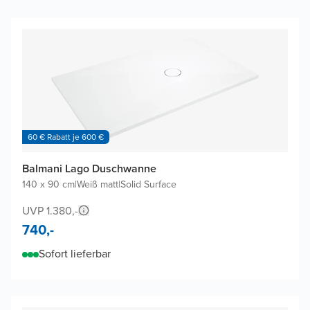
60 € Rabatt je 600 €
Balmani Lago Duschwanne
140 x 90 cm
|
Weiß matt
|
Solid Surface
UVP 1.380,-
740,-
Sofort lieferbar