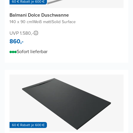
60 € Rabatt je 600 €
Balmani Dolce Duschwanne
140 x 90 cm
|
Weiß matt
|
Solid Surface
UVP 1.580,-
860,-
Sofort lieferbar
60 € Rabatt je 600 €