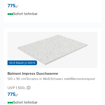
775,-
Sofort lieferbar
60 € Rabatt je 600 €
Balmani Impress Duschwanne
120 x 90 cm
|
Terrazzo in Weiß/Schwarz matt
|
Marmorkomposit
UVP 1.500,-
775,-
Sofort lieferbar