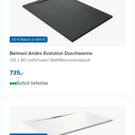
60 € Rabatt je 600 €
Balmani Andes Evolution Duschwanne
120 x 80 cm
|
Schwarz Matt
|
Marmorkomposit
735,-
Sofort lieferbar