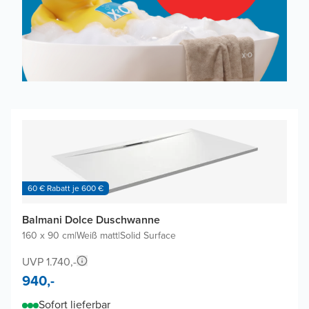
60 € Rabatt je 600 €
Balmani Dolce Duschwanne
160 x 90 cm
|
Weiß matt
|
Solid Surface
UVP 1.740,-
940,-
Sofort lieferbar