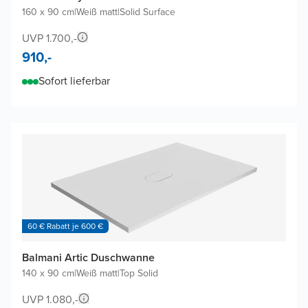
160 x 90 cm
|
Weiß matt
|
Solid Surface
UVP 1.700,-
910,-
Sofort lieferbar
60 € Rabatt je 600 €
Balmani Artic Duschwanne
140 x 90 cm
|
Weiß matt
|
Top Solid
UVP 1.080,-