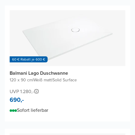
60 € Rabatt je 600 €
Balmani Lago Duschwanne
120 x 90 cm
|
Weiß matt
|
Solid Surface
UVP 1.280,-
690,-
Sofort lieferbar