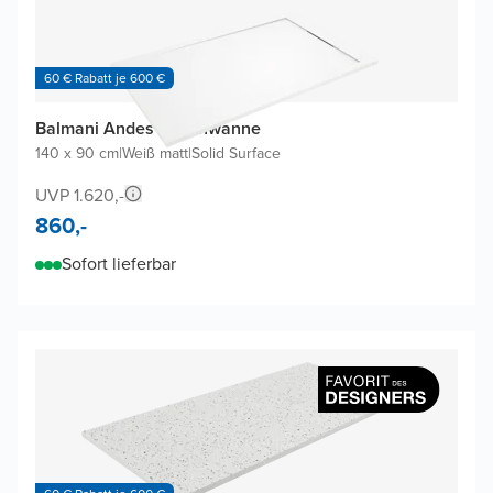
60 € Rabatt je 600 €
Balmani Andes Duschwanne
140 x 90 cm
|
Weiß matt
|
Solid Surface
UVP 1.620,-
860,-
Sofort lieferbar