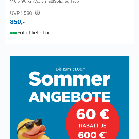
140 x 90 cm
|
Weiß matt
|
Solid Surface
UVP 1.580,-
850,-
Sofort lieferbar