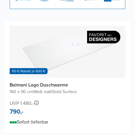
60 € Rabatt je 600 €
Balmani Lago Duschwanne
160 x 90 cm
|
Weiß matt
|
Solid Surface
UVP 1.480,-
790,-
Sofort lieferbar