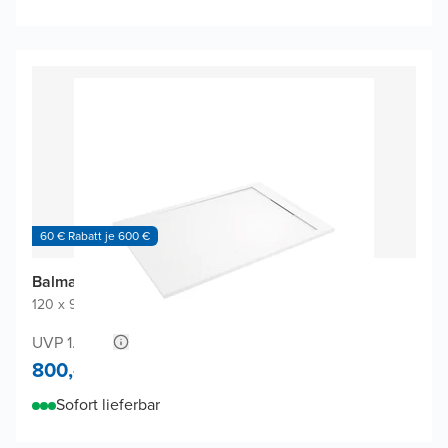
60 € Rabatt je 600 €
Balmani Andes Duschwanne
120 x 90 cm
|
Weiß matt
|
Solid Surface
UVP 1.520,-
800,-
Sofort lieferbar