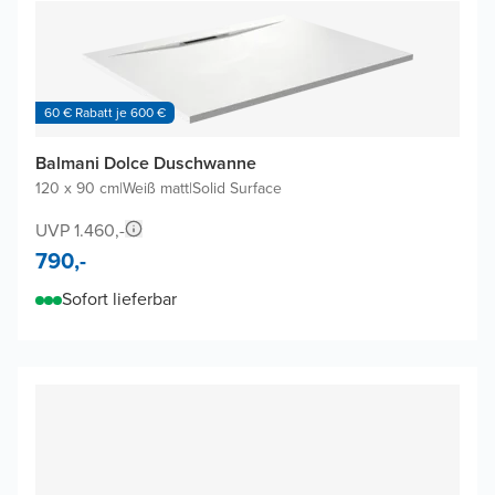
60 € Rabatt je 600 €
Balmani Dolce Duschwanne
120 x 90 cm
|
Weiß matt
|
Solid Surface
UVP 1.460,-
790,-
Sofort lieferbar