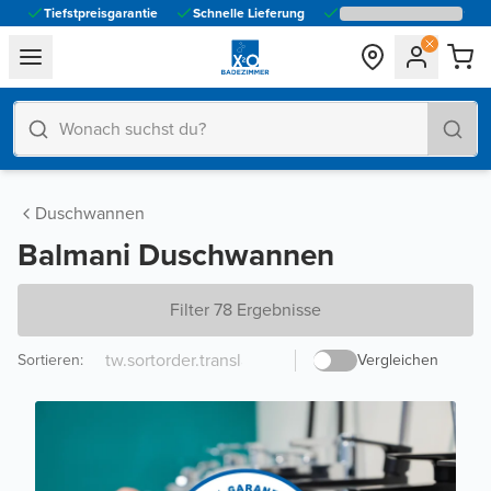
Tiefstpreisgarantie
Schnelle Lieferung
general.navigation.toggle_menu.label
Duschwannen
Balmani Duschwannen
Filter 78 Ergebnisse
Sortieren
:
Vergleichen