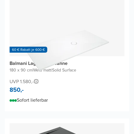
60 € Rabatt je 600 €
Balmani Lago Duschwanne
180 x 90 cm
|
Weiß matt
|
Solid Surface
UVP 1.580,-
850,-
Sofort lieferbar