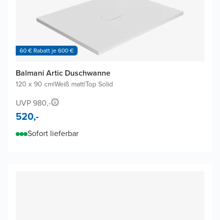
60 € Rabatt je 600 €
Balmani Artic Duschwanne
120 x 90 cm
|
Weiß matt
|
Top Solid
UVP 980,-
520,-
Sofort lieferbar