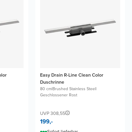
olor
Easy Drain R-Line Clean Color
Duschrinne
80 cm
|
Brushed Stainless Steel
|
Geschlossener Rost
UVP 308,55
199,-
Sofort lieferbar