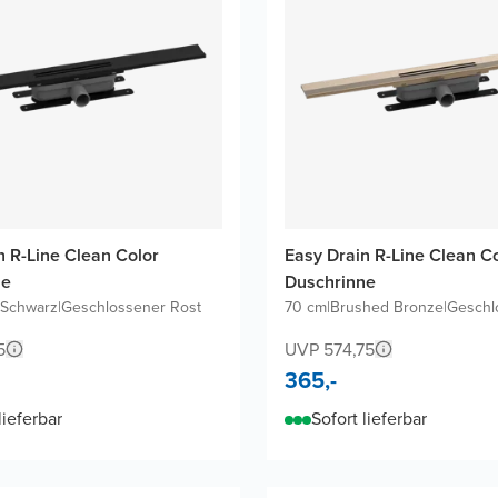
n R-Line Clean Color
Easy Drain R-Line Clean C
ne
Duschrinne
 Schwarz
|
Geschlossener Rost
70 cm
|
Brushed Bronze
|
Geschl
5
UVP 574,75
365,-
lieferbar
Sofort lieferbar