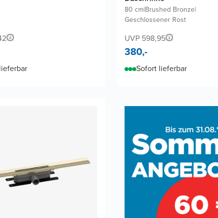
80 cm
|
Brushed Bronze
|
Geschlossener Rost
42
UVP 598,95
380,-
lieferbar
Sofort lieferbar