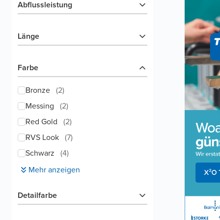
Abflussleistung
Länge
Farbe
Bronze
(
2
)
Messing
(
2
)
Red Gold
(
2
)
RVS Look
(
7
)
Schwarz
(
4
)
Mehr anzeigen
Detailfarbe