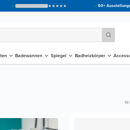
60+ Ausstellungs
tten
Badewannen
Spiegel
Badheizkörper
Accesso
19