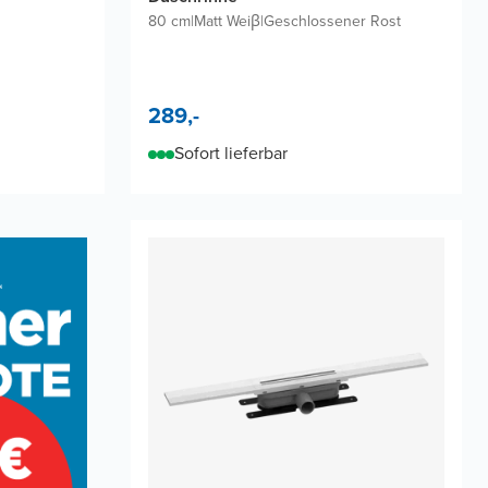
80 cm
|
Matt Weiβ
|
Geschlossener Rost
289,-
Sofort lieferbar