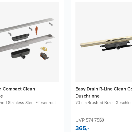
n Compact Clean
Easy Drain R-Line Clean C
ne
Duschrinne
hed Stainless Steel
|
Fliesenrost
70 cm
|
Brushed Brass
|
Geschlos
UVP 574,75
365,-