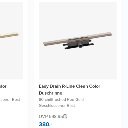
olor
Easy Drain R-Line Clean Color
Duschrinne
sener Rost
80 cm
|
Brushed Red Gold
|
Geschlossener Rost
UVP 598,95
380,-