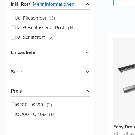
Inkl. Rost
Mehr Informationen
Ja, Fliesenrost
(
3
)
Ja, Geschlossener Rost
(
14
)
Ja, Schlitzrost
(
2
)
Einbautiefe
Serie
Preis
€ 100 - € 199
(
2
)
€ 200 - € 499
(
17
)
Easy Drai
70 cm
|
Brus