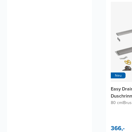
Neu
Easy Drai
Duschrin
80 cm
|
Brus
366,-