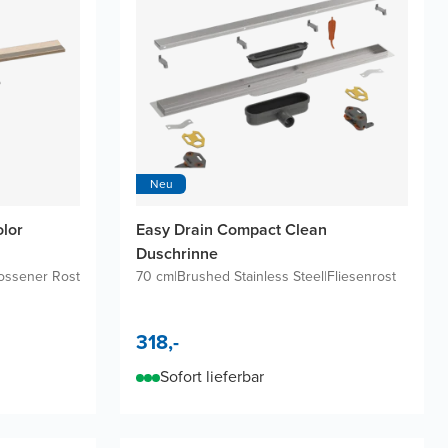
Neu
olor
Easy Drain Compact Clean
Duschrinne
ossener Rost
70 cm
|
Brushed Stainless Steel
|
Fliesenrost
318,-
Sofort lieferbar