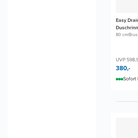
Easy Drai
Duschrin
80 cm
|
Brus
UVP 598,
380,-
Sofort 