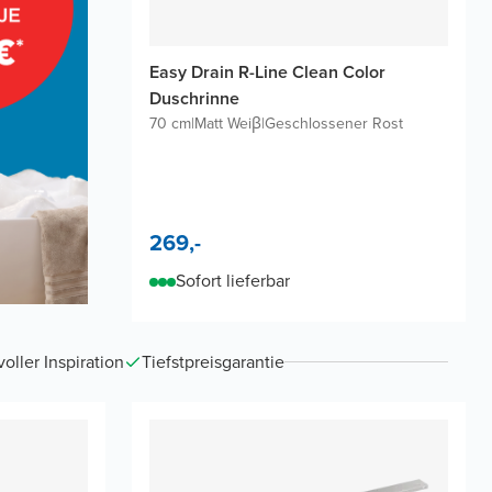
Easy Drain R-Line Clean Color
Duschrinne
70 cm
|
Matt Weiβ
|
Geschlossener Rost
269,-
Sofort lieferbar
ller Inspiration
Tiefstpreisgarantie