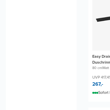
Easy Drai
Duschrin
80 cm
|
Matt
UVP 417,4
267,-
Sofort 