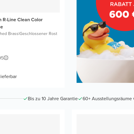
n R-Line Clean Color
ne
hed Brass
|
Geschlossener Rost
95
lieferbar
Bis zu 10 Jahre Garantie
60+ Ausstellungsräume vo