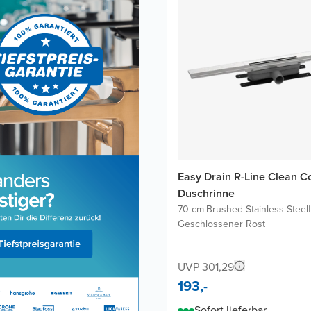
Easy Drain R-Line Clean C
Duschrinne
70 cm
|
Brushed Stainless Steel
|
Geschlossener Rost
UVP 301,29
193,-
Sofort lieferbar