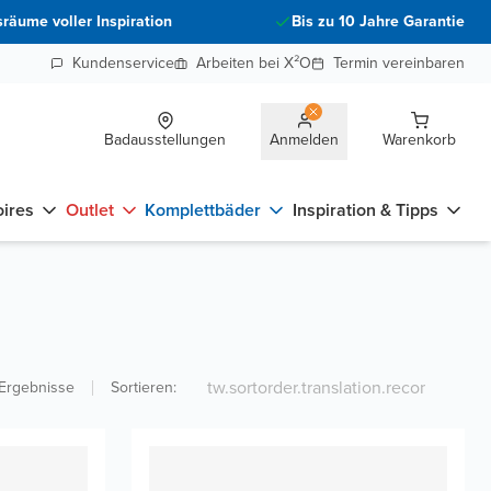
räume voller Inspiration
Bis zu 10 Jahre Garantie
Kundenservice
Arbeiten bei X²O
Termin vereinbaren
Badausstellungen
Anmelden
Warenkorb
ires
Outlet
Komplettbäder
Inspiration & Tipps
Ergebnisse
Sortieren
: