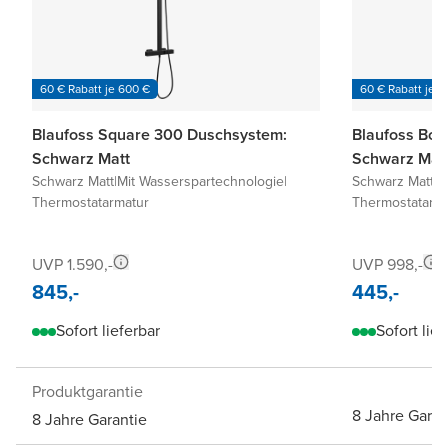
60 € Rabatt je 600 €
60 € Rabatt je 6
Blaufoss Square 300 Duschsystem:
Blaufoss Bo
Schwarz Matt
Schwarz Mat
Schwarz Matt
|
Mit Wasserspartechnologie
|
Schwarz Matt
|
M
Thermostatarmatur
Thermostatarm
UVP 1.590,-
UVP 998,-
845,-
445,-
Sofort lieferbar
Sofort lief
Produktgarantie
8 Jahre Garan
8 Jahre Garantie