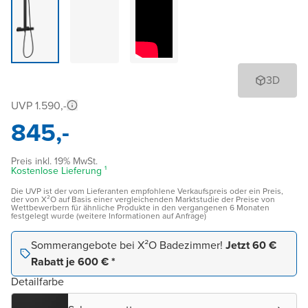
3D
UVP 1.590,-
845,-
Preis inkl. 19% MwSt.
Kostenlose Lieferung ¹
Die UVP ist der vom Lieferanten empfohlene Verkaufspreis oder ein Preis,
der von X²O auf Basis einer vergleichenden Marktstudie der Preise von
Wettbewerbern für ähnliche Produkte in den vergangenen 6 Monaten
festgelegt wurde (weitere Informationen auf Anfrage)
Sommerangebote bei X²O Badezimmer!
Jetzt 60 €
Rabatt je 600 € *
Detailfarbe