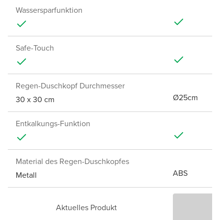
Wassersparfunktion
Safe-Touch
Regen-Duschkopf Durchmesser
Ø25cm
30 x 30 cm
Entkalkungs-Funktion
Material des Regen-Duschkopfes
ABS
Metall
Aktuelles Produkt
P