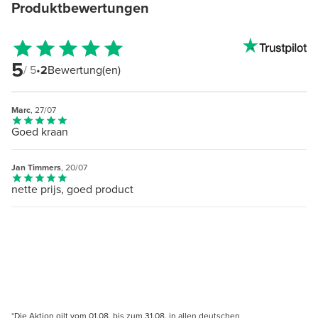
Produktbewertungen
5
/ 5
•
2
Bewertung(en)
Marc
, 27/07
Goed kraan
Jan Timmers
, 20/07
nette prijs, goed product
*Die Aktion gilt vom 01.08. bis zum 31.08. in allen deutschen