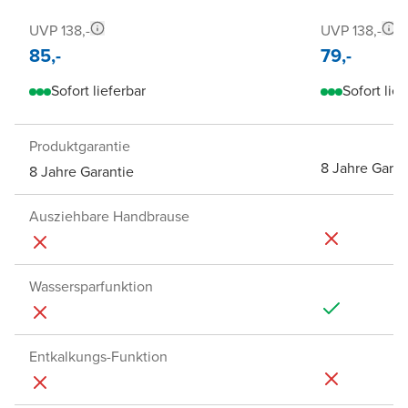
UVP 138,-
UVP 138,-
85,-
79,-
Sofort lieferbar
Sofort lief
Produktgarantie
8 Jahre Garan
8 Jahre Garantie
Ausziehbare Handbrause
Wassersparfunktion
Entkalkungs-Funktion