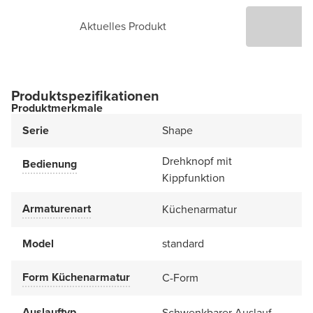
Aktuelles Produkt
P
Produktspezifikationen
Produktmerkmale
Serie
Shape
Drehknopf mit
Bedienung
Kippfunktion
Armaturenart
Küchenarmatur
Model
standard
Form Küchenarmatur
C-Form
Auslauftyp
Schwenkbarer Auslauf