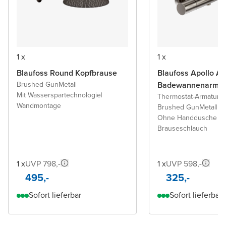
1 x
1 x
Blaufoss Round Kopfbrause
Blaufoss Apollo Au
Brushed GunMetal
|
Badewannenarmat
Mit Wasserspartechnologie
|
Thermostat-Armatur
|
Wandmontage
Brushed GunMetal
|
Ohne Handdusche u
Brauseschlauch
1 x
UVP 798,-
1 x
UVP 598,-
495,-
325,-
Sofort lieferbar
Sofort lieferbar