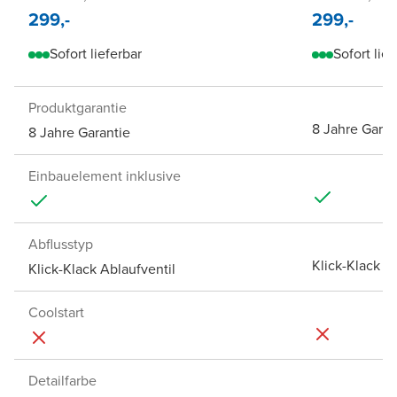
299,-
299,-
Sofort lieferbar
Sofort lief
Produktgarantie
8 Jahre Garan
8 Jahre Garantie
Einbauelement inklusive
Abflusstyp
Klick-Klack A
Klick-Klack Ablaufventil
Coolstart
Detailfarbe