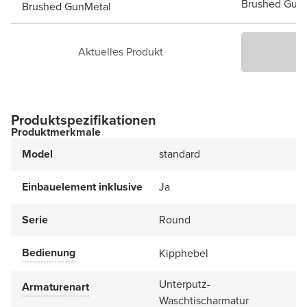
Brushed Gun
Brushed GunMetal
Aktuelles Produkt
P
Produktspezifikationen
Produktmerkmale
Model
standard
Einbauelement inklusive
Ja
Serie
Round
Bedienung
Kipphebel
Unterputz-
Armaturenart
Waschtischarmatur