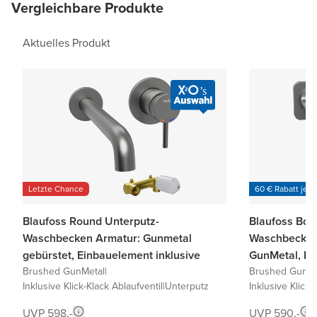
Vergleichbare Produkte
Aktuelles Produkt
Letzte Chance
60 € Rabatt je 6
Blaufoss Round Unterputz-
Blaufoss Bod
Waschbecken Armatur: Gunmetal
Waschbecken
gebürstet, Einbauelement inklusive
GunMetal, Ei
Brushed GunMetal
|
Brushed GunMe
Inklusive Klick-Klack Ablaufventil
|
Unterputz
Inklusive Klick-
UVP 598,-
UVP 590,-