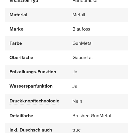
Ersatzteil Typ
Handbrause
Material
Metall
Marke
Blaufoss
Farbe
GunMetal
Oberfläche
Gebürstet
Entkalkungs-Funktion
Ja
Wassersparfunktion
Ja
Druckknopftechnologie
Nein
Detailfarbe
Brushed GunMetal
Inkl. Duschschlauch
true