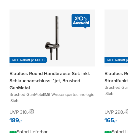
60 € Rabatt je 600 €
60 € Rabatt je 6
Blaufoss Round Handbrause-Set: inkl.
Blaufoss Rou
Schlauchanschluss: 1jet, Brushed
Strahlfunkti
GunMetal
Brushed GunMe
|
Stab
Brushed GunMetal
|
Mit Wasserspartechnologie
|
Stab
UVP 318,-
UVP 298,-
189,-
165,-
Sofort lieferbar
Sofort lief