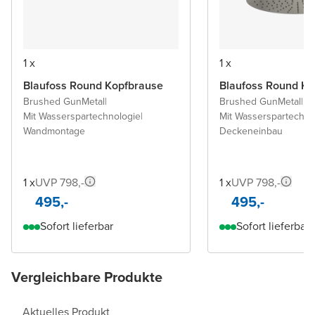
1 x
1 x
Blaufoss Round Kopfbrause
Blaufoss Round Ko
Brushed GunMetal
|
Brushed GunMetal
|
Mit Wasserspartechnologie
|
Mit Wasserspartechno
Wandmontage
Deckeneinbau
1 x
UVP 798,-
1 x
UVP 798,-
495,-
495,-
Sofort lieferbar
Sofort lieferbar
Vergleichbare Produkte
Aktuelles Produkt