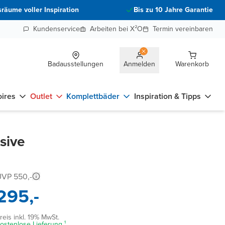
räume voller Inspiration
Bis zu 10 Jahre Garantie
Kundenservice
Arbeiten bei X²O
Termin vereinbaren
Badausstellungen
Anmelden
Warenkorb
ires
Outlet
Komplettbäder
Inspiration & Tipps
sive
VP 550,-
295,-
reis inkl. 19% MwSt.
ostenlose Lieferung ¹