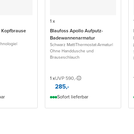
1 x
 Kopfbrause
Blaufoss Apollo Aufputz-
Badewannenarmatur
chnologie
|
Schwarz Matt
|
Thermostat-Armatur
|
Ohne Handdusche und
Brauseschlauch
1 x
UVP 590,-
285,-
bar
Sofort lieferbar