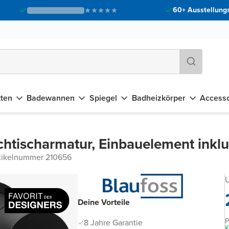
60+ Ausstellungs
tten
Badewannen
Spiegel
Badheizkörper
Accesso
htischarmatur, Einbauelement inklu
tikelnummer 210656
U
Deine Vorteile
P
8 Jahre Garantie
K