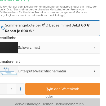
ie UVP ist der vom Lieferanten empfohlene Verkaufspreis oder ein Preis, der
on X²O auf Basis einer vergleichenden Marktstudie der Preise von
ettbewerbern für ähnliche Produkte in den vergangenen 6 Monaten
estgelegt wurde (weitere Informationen auf Anfrage)
Sommerangebote bei X²O Badezimmer!
Jetzt 60 €
Rabatt je 600 € *
etailfarbe
Schwarz matt
rmaturenart
Unterputz-Waschtischarmatur
In den Warenkorb
oder
Vervollständige Deinen Badmöbelbereich