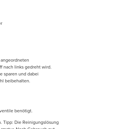
er
g angeordneten
f nach links gedreht wird.
ie sparen und dabei
hl beibehalten.
entile benötigt.
n. Tipp: Die Reinigungslösung