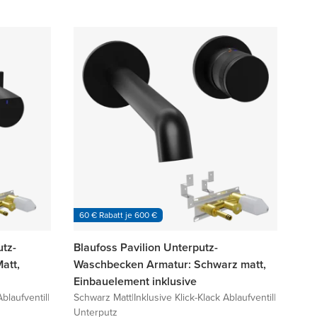
60 € Rabatt je 600 €
utz-
Blaufoss Pavilion Unterputz-
att,
Waschbecken Armatur: Schwarz matt,
Einbauelement inklusive
Ablaufventil
|
Schwarz Matt
|
Inklusive Klick-Klack Ablaufventil
|
Unterputz