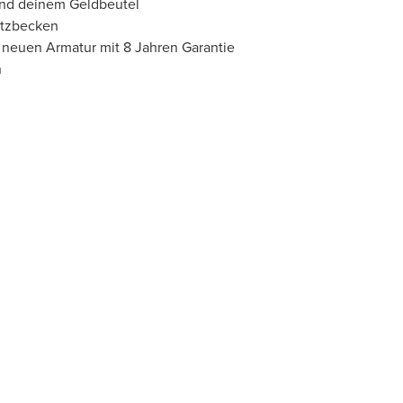
 und deinem Geldbeutel
atzbecken
 neuen Armatur mit 8 Jahren Garantie
n