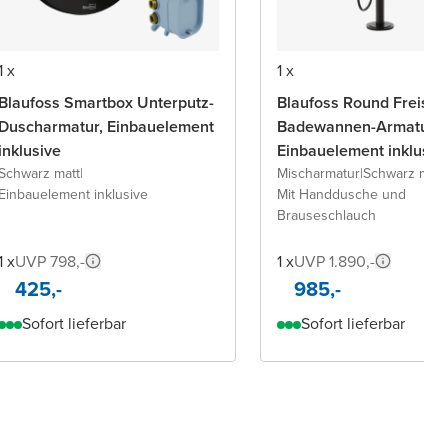
1 x
1 x
Blaufoss Smartbox Unterputz-
Blaufoss Round Freist
Duscharmatur, Einbauelement
Badewannen-Armatur,
inklusive
Einbauelement inklusiv
Schwarz matt
|
Mischarmatur
|
Schwarz matt
|
Einbauelement inklusive
Mit Handdusche und
Brauseschlauch
1 x
UVP 798,-
1 x
UVP 1.890,-
425,-
985,-
Sofort lieferbar
Sofort lieferbar