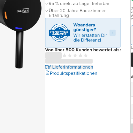
95 % direkt ab Lager lieferbar
D
Über 20 Jahre Badezimmer-
v
Erfahrung
W
f
D
Von über 500 Kunden bewertet als:
¹ Lieferinformationen
Produktspezifikationen
A