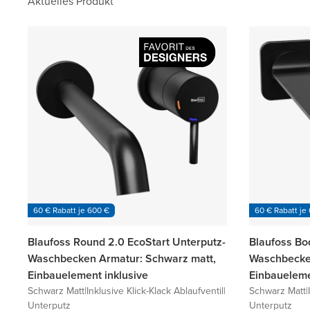
Aktuelles Produkt
60 € Rabatt je 600 €
60 € Rabatt je
Blaufoss Round 2.0 EcoStart Unterputz-
Blaufoss Bo
Waschbecken Armatur: Schwarz matt,
Waschbecken
Einbauelement inklusive
Einbaueleme
Schwarz Matt
|
Inklusive Klick-Klack Ablaufventil
|
Schwarz Matt
|
Unterputz
Unterputz