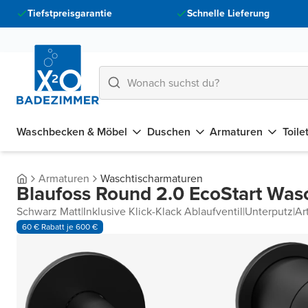
Tiefstpreisgarantie
Schnelle Lieferung
Waschbecken & Möbel
Duschen
Armaturen
Toile
Armaturen
Waschtischarmaturen
Blaufoss Round 2.0 EcoStart Wasc
Schwarz Matt
|
Inklusive Klick-Klack Ablaufventil
|
Unterputz
|
Ar
60 € Rabatt je 600 €