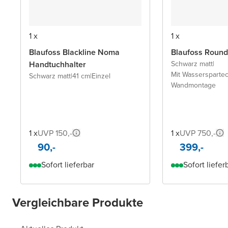
1 x
1 x
Blaufoss Blackline Noma
Blaufoss Round
Handtuchhalter
Schwarz matt
|
Mit Wassersparte
Schwarz matt
|
41 cm
|
Einzel
Wandmontage
1 x
UVP 150,-
1 x
UVP 750,-
90,-
399,-
Sofort lieferbar
Sofort liefer
Vergleichbare Produkte