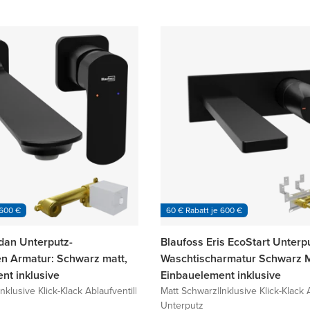
 600 €
60 € Rabatt je 600 €
dan Unterputz-
Blaufoss Eris EcoStart Unterp
 Armatur: Schwarz matt,
Waschtischarmatur Schwarz M
nt inklusive
Einbauelement inklusive
Inklusive Klick-Klack Ablaufventil
|
Matt Schwarz
|
Inklusive Klick-Klack 
Unterputz