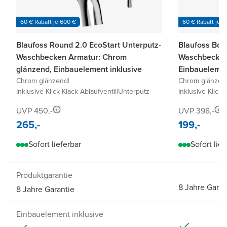
60 € Rabatt je 600 €
60 € Rabatt je 6
Blaufoss Round 2.0 EcoStart Unterputz-
Blaufoss Bod
Waschbecken Armatur: Chrom
Waschbecken
glänzend, Einbauelement inklusive
Einbauelemen
Chrom glänzend
|
Chrom glänzen
Inklusive Klick-Klack Ablaufventil
|
Unterputz
Inklusive Klick-
UVP 450,-
UVP 398,-
265,-
199,-
Sofort lieferbar
Sofort lief
Produktgarantie
8 Jahre Garan
8 Jahre Garantie
Einbauelement inklusive