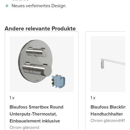
Neues verfeinertes Design
Andere relevante Produkte
1 x
1 x
Blaufoss Smartbox Round
Blaufoss Blacklin
Unterputz-Thermostat,
Handtuchhalter
Einbauelement inklusive
Chrom glänzend
|
41 c
Chrom glänzend