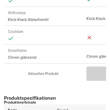
Abflusstyp
Klick-Klack A
Klick-Klack Ablaufventil
Coolstart
Detailfarbe
Chrom glänz
Chrom glänzend
Aktuelles Produkt
P
Produktspezifikationen
Produktmerkmale