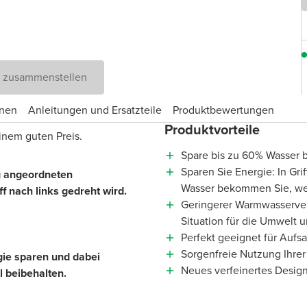
D zusammenstellen
onen
Anleitungen und Ersatzteile
Produktbewertungen
Produktvorteile
inem guten Preis.
Spare bis zu 60% Wasser b
Sparen Sie Energie: In Gri
ig angeordneten
Wasser bekommen Sie, wen
 nach links gedreht wird.
Geringerer Warmwasserver
Situation für die Umwelt
Perfekt geeignet für Aufs
Sorgenfreie Nutzung Ihrer
ie sparen und dabei
Neues verfeinertes Desig
l beibehalten.