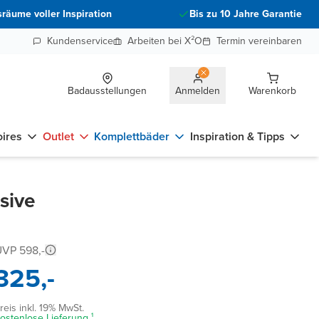
räume voller Inspiration
Bis zu 10 Jahre Garantie
Kundenservice
Arbeiten bei X²O
Termin vereinbaren
Badausstellungen
Anmelden
Warenkorb
ires
Outlet
Komplettbäder
Inspiration & Tipps
sive
VP 598,-
325,-
reis inkl. 19% MwSt.
ostenlose Lieferung ¹