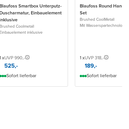
Blaufoss Smartbox Unterputz-
Blaufoss Round Handbr
Duscharmatur, Einbauelement
Set
inklusive
Brushed CoolMetal
|
Mit Wasserspartechnologie
|
Brushed Coolmetal
|
Einbauelement inklusive
1 x
UVP 990,-
1 x
UVP 318,-
525,-
189,-
Sofort lieferbar
Sofort lieferbar