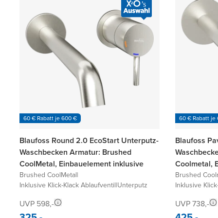
60 € Rabatt je 600 €
60 € Rabatt je
Blaufoss Round 2.0 EcoStart Unterputz-
Blaufoss Pav
Waschbecken Armatur: Brushed
Waschbecke
CoolMetal, Einbauelement inklusive
Coolmetal, 
Brushed CoolMetal
|
Brushed Cool
Inklusive Klick-Klack Ablaufventil
|
Unterputz
Inklusive Klick
UVP 598,-
UVP 738,-
325,-
425,-