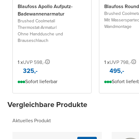
Blaufoss Apollo Aufputz-
Blaufoss Round
Badewannenarmatur
Brushed Coolmeta
Mit Wassersparte
Brushed Coolmetal
|
Wandmontage
Thermostat-Armatur
|
Ohne Handdusche und
Brauseschlauch
1 x
UVP 598,-
1 x
UVP 798,-
325,-
495,-
Sofort lieferbar
Sofort liefer
Vergleichbare Produkte
Aktuelles Produkt