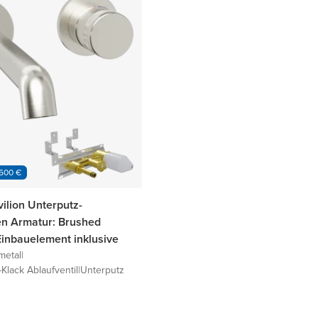
 600 €
ilion Unterputz-
n Armatur: Brushed
Einbauelement inklusive
metal
|
-Klack Ablaufventil
|
Unterputz