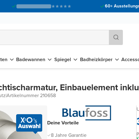
60+ Ausstellungs
tten
Badewannen
Spiegel
Badheizkörper
Accesso
htischarmatur, Einbauelement inklu
utz
|
Artikelnummer 210658
U
Deine Vorteile
P
8 Jahre Garantie
K