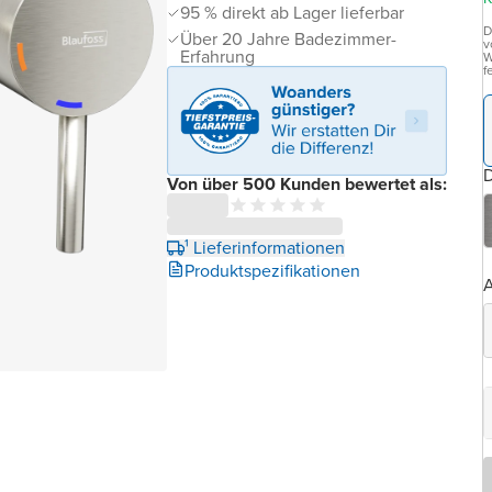
95 % direkt ab Lager lieferbar
D
Über 20 Jahre Badezimmer-
v
Erfahrung
W
f
D
Von über 500 Kunden bewertet als:
¹ Lieferinformationen
Produktspezifikationen
A