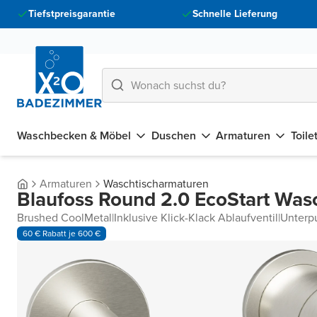
Tiefstpreisgarantie
Schnelle Lieferung
Waschbecken & Möbel
Duschen
Armaturen
Toile
Armaturen
Waschtischarmaturen
Blaufoss Round 2.0 EcoStart Wasc
Brushed CoolMetal
|
Inklusive Klick-Klack Ablaufventil
|
Unterp
60 € Rabatt je 600 €