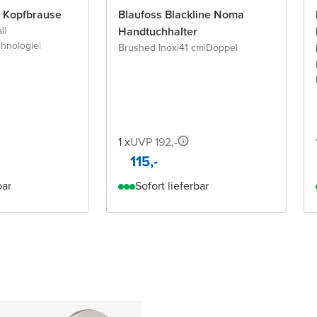
 Kopfbrause
Blaufoss Blackline Noma
l
|
Handtuchhalter
chnologie
|
Brushed Inox
|
41 cm
|
Doppel
1 x
UVP 192,-
115,-
bar
Sofort lieferbar