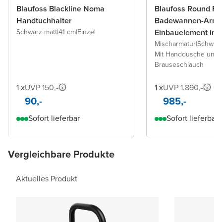
Blaufoss Blackline Noma
Blaufoss Round Fr
Handtuchhalter
Badewannen-Armat
Schwarz matt
|
41 cm
|
Einzel
Einbauelement ink
Mischarmatur
|
Schwarz
Mit Handdusche und
Brauseschlauch
1 x
UVP 150,-
1 x
UVP 1.890,-
90,-
985,-
Sofort lieferbar
Sofort lieferbar
Vergleichbare Produkte
Aktuelles Produkt