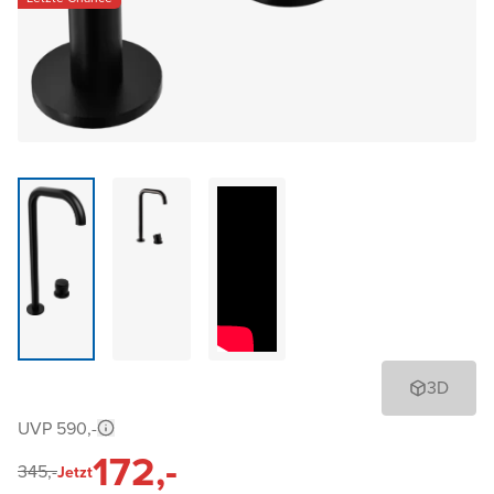
3D
UVP 590,-
172,-
345,-
Jetzt