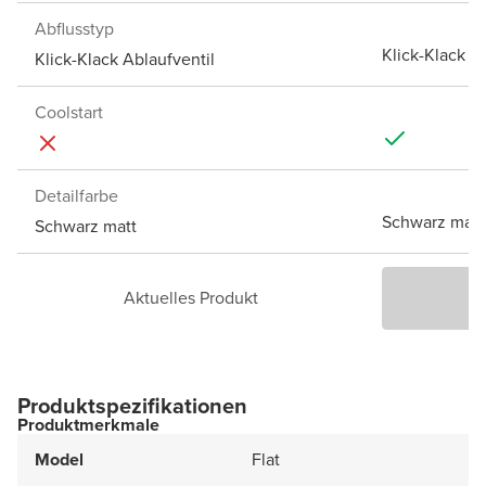
Abflusstyp
Klick-Klack A
Klick-Klack Ablaufventil
Coolstart
Detailfarbe
Schwarz matt
Schwarz matt
Aktuelles Produkt
P
Produktspezifikationen
Produktmerkmale
Model
Flat