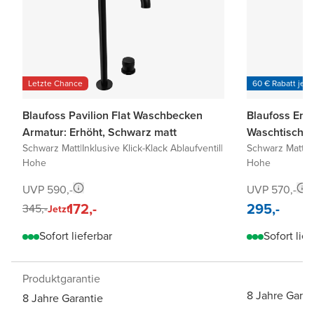
Letzte Chance
60 € Rabatt je 6
Blaufoss Pavilion Flat Waschbecken
Blaufoss Eris
Armatur: Erhöht, Schwarz matt
Waschtischar
Schwarz Matt
|
Inklusive Klick-Klack Ablaufventil
|
Schwarz Matt
|
I
Hohe
Hohe
UVP 590,-
UVP 570,-
172,-
295,-
345,-
Jetzt
Sofort lieferbar
Sofort lief
Produktgarantie
8 Jahre Garan
8 Jahre Garantie