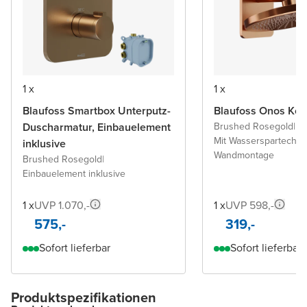
1 x
1 x
Blaufoss Smartbox Unterputz-
Blaufoss Onos Kop
Duscharmatur, Einbauelement
Brushed Rosegold
|
Mit Wasserspartechno
inklusive
Wandmontage
Brushed Rosegold
|
Einbauelement inklusive
1 x
UVP 1.070,-
1 x
UVP 598,-
575,-
319,-
Sofort lieferbar
Sofort lieferbar
Produktspezifikationen